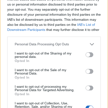
Πανελληνίου Συλλόγου Κυστικής...
us or personal information disclosed to third parties prior to
27 Φεβρουαρίου 2026
your opt-out. You may separately opt-out of the further
disclosure of your personal information by third parties on the
IAB’s list of downstream participants. This information may
Νέα βήματα για τα Σπάνια Νοσήματα
also be disclosed by us to third parties on the
IAB’s List of
στην Ελλάδα το 2026
Downstream Participants
that may further disclose it to other
27 Φεβρουαρίου 2026
third parties.
Personal Data Processing Opt Outs
Η ζωή να κάβει την ανάσα και όχι ο
καρκίνος του...
I want to opt-out of the Sharing of my
26 Φεβρουαρίου 2026
personal data.
Opted In
Εξέλιξη Ζωής – Ένα Gala για τα παιδιά
I want to opt-out of the Sale of my
που η ενηλικίωση...
Personal Data.
Opted In
26 Φεβρουαρίου 2026
I want to opt-out of processing my
Personal Data for Targeted Advertising.
Καβάλα: Η τήρηση μιας αυστηρής ΚΥΑ
Opted In
και τα προβλήματα όσων πέθαναν...
25 Φεβρουαρίου 2026
I want to opt-out of Collection, Use,
Retention, Sale, and/or Sharing of my