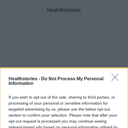
healthstories
Healthstories -
Do Not Process My Personal
Δείτε Ακόμη
Information
Πάνω από 100 μωρά έχουν γεννηθεί
If you wish to opt-out of the sale, sharing to third parties, or
μέσω εξωσωματικής, με την
processing of your personal or sensitive information for
υποστήριξη...
targeted advertising by us, please use the below opt-out
27 Φεβρουαρίου 2026
section to confirm your selection. Please note that after your
opt-out request is processed you may continue seeing
Έφυγε από τη ζωή η Δέσποινα Γκίνη του
interest-based ads based on personal information utilized by