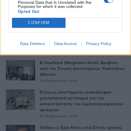
Personal Data that Is Unrelated with the
Purposes for which it was collected.
Διέγνωσαν πνευμονία σε 46χρονο στη
Opted Out
Σκύρο αλλά πέθανε 3 μέρες μετά...
25 Φεβρουαρίου 2026
CONFIRM
Φιλόπουλος: Μία ιστορία για να μην
απελπίζονται οι ασθενείς
Data Deletion
Data Access
Privacy Policy
25 Φεβρουαρίου 2026
Β. Κορδερά (Bergmann Kord): Βραβείο
από την Ένωση Αστυνομικών Υπαλλήλων
Αθηνών
24 Φεβρουαρίου 2026
Έλληνες επιστήμονες ανακάλυψαν
μονοκλωνικό αντίσωμα για την
αποκατάσταση του αιματοεγκεφαλικού
φραγμού
20 Φεβρουαρίου 2026
Πέθανε ο Έρικ Ντέιν στα 53 του χρόνια,