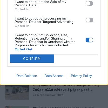
I want to opt-out of the Sale of my
27 Φεβρουαρίου 2026
Personal Data.
Opted In
Η ζωή να κάβει την ανάσα και όχι ο
I want to opt-out of processing my
καρκίνος του...
Personal Data for Targeted Advertising.
Opted In
26 Φεβρουαρίου 2026
I want to opt-out of Collection, Use,
Retention, Sale, and/or Sharing of my
Εξέλιξη Ζωής – Ένα Gala για τα παιδιά
Personal Data that Is Unrelated with the
που η ενηλικίωση...
Purposes for which it was collected.
Opted Out
26 Φεβρουαρίου 2026
CONFIRM
Καβάλα: Η τήρηση μιας αυστηρής ΚΥΑ
και τα προβλήματα όσων πέθαναν...
25 Φεβρουαρίου 2026
Data Deletion
Data Access
Privacy Policy
Διέγνωσαν πνευμονία σε 46χρονο στη
Σκύρο αλλά πέθανε 3 μέρες μετά...
25 Φεβρουαρίου 2026