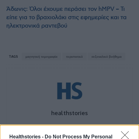
Άδωνις: Όλοι έχουμε περάσει τον hMPV – Τι
είπε για το βραχιολάκι στις εφημερίες και τα
ηλεκτρονικά ραντεβού
TAGS
μαγνητική τομογραφία
περιστατικό
σεξουαλικό βοήθημα
healthstories
Healthstories -
Do Not Process My Personal