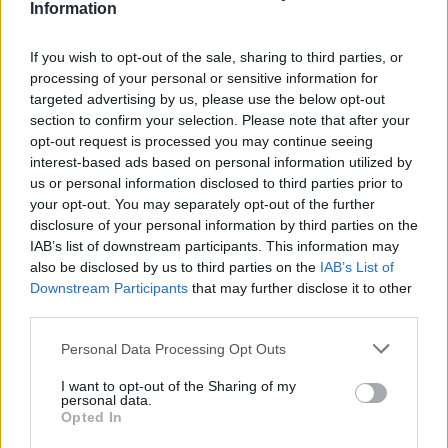
Information
If you wish to opt-out of the sale, sharing to third parties, or
processing of your personal or sensitive information for
targeted advertising by us, please use the below opt-out
section to confirm your selection. Please note that after your
opt-out request is processed you may continue seeing
interest-based ads based on personal information utilized by
Δείτε Ακόμη
us or personal information disclosed to third parties prior to
your opt-out. You may separately opt-out of the further
Πάνω από 100 μωρά έχουν γεννηθεί
disclosure of your personal information by third parties on the
μέσω εξωσωματικής, με την
IAB’s list of downstream participants. This information may
υποστήριξη...
also be disclosed by us to third parties on the
IAB’s List of
27 Φεβρουαρίου 2026
Downstream Participants
that may further disclose it to other
third parties.
Έφυγε από τη ζωή η Δέσποινα Γκίνη του
Πανελληνίου Συλλόγου Κυστικής...
Personal Data Processing Opt Outs
27 Φεβρουαρίου 2026
I want to opt-out of the Sharing of my
personal data.
Opted In
Νέα βήματα για τα Σπάνια Νοσήματα
στην Ελλάδα το 2026