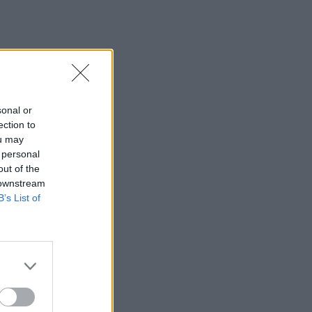
sonal or
ection to
ou may
 personal
out of the
 downstream
B’s List of