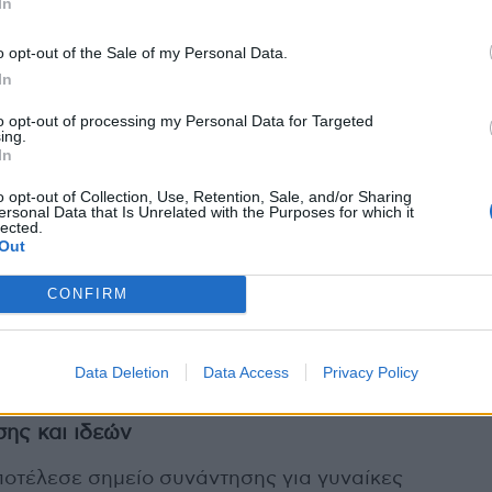
In
, Πρόεδρος του Φαρμακευτικού Συλλόγου Θήβας
o opt-out of the Sale of my Personal Data.
ίου Φαρμακευτικού Συλλόγου, επεσήμανε τον
In
ύ, που καλείται να ανταποκριθεί στις
μενου περιβάλλοντος.
to opt-out of processing my Personal Data for Targeted
ing.
In
 ταλέντα στο φαρμακείο
o opt-out of Collection, Use, Retention, Sale, and/or Sharing
ersonal Data that Is Unrelated with the Purposes for which it
τέχοντες ανέλυσαν στρατηγικές για την
lected.
Out
ούχων εργαζομένων. Έμφαση δόθηκε στη
ιακού περιβάλλοντος, που ενθαρρύνει την
CONFIRM
η ανέδειξε ότι, με το turnover rate να φτάνει το
 και η υποστήριξη της εξέλιξης των εργαζομένων
Data Deletion
Data Access
Privacy Policy
ης και ιδεών
οτέλεσε σημείο συνάντησης για γυναίκες