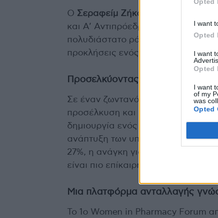
Opted 
Ο
Σεραφείμ Ζήκας
, φαρμακοποιός
I want t
και Α’ Αντιπρόεδρος του Πανελλην
Opted 
πολυδιάστατο ρόλο του φαρμακοποιο
προκλήσεις ενός διαρκώς εξελισσό
I want 
Advertis
Opted 
Προσελκύοντας και διατηρώντας
I want t
of my P
Σε έναν ζωντανό διάλογο, οι συμμε
was col
Opted 
προσέλκυση και διατήρηση ταλαντ
δημιουργία ενός ελκυστικού εργασ
ανάπτυξη των υπαλλήλων. Η συζήτησ
27%, η ανάγκη για παροχή κινήτρων
είναι πιο επίκαιρη από ποτέ.
Μια πλατφόρμα ανταλλαγής γνώσ
Το 1ο Women in Pharmacy Forum απ