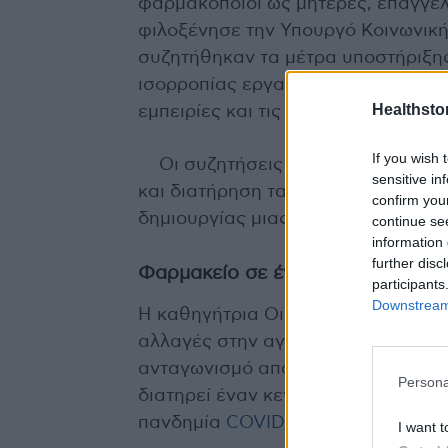
φαρμακοποιοί ως μητέρες, επαγγελμ
φιλοξένησε την Υπουργό Κοινωνική
συζητήθηκαν τα μέτρα υποστήριξης 
ισορροπίας εργασίας-ζωής, ενώ άλ
Healthstor
εμπειρίες και τις προκλήσεις που 
If you wish 
Οι συζητήσεις περιλάμβαναν επίσ
sensitive in
και διατήρηση ταλέντων στον χώρο
confirm you
δημιουργίας μιας υποστηρικτικής 
continue se
information 
further disc
Φαρμακείο σε έναν μεταβαλλόμε
participants
Downstream 
Η καθηγήτρια Οικονομικής Κοινων
αλλαγές στην αγορά, με την ταυτ
ανταγωνισμό από τα ηλεκτρονικά φ
Persona
διατηρεί έναν κεντρικό ρόλο στην 
πανδημία
COVID-19
.
I want t