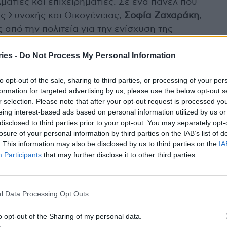
ατίες και επιχειρηματίες. Σε ένα πάνελ που
ς Συνοχής και Οικογένειας,
Σοφία Ζαχαράκη
,
από την πολιτεία για την ενίσχυση της
λες ομιλήτριες μοιράστηκαν τις προσωπικές τους
ies -
Do Not Process My Personal Information
αντιμετωπίζουν καθημερινά.
to opt-out of the sale, sharing to third parties, or processing of your per
ης τις βέλτιστες πρακτικές για την προσέλκυση
formation for targeted advertising by us, please use the below opt-out s
 εργασίας. Ειδικοί υπογράμμισαν τη σημασία της
r selection. Please note that after your opt-out request is processed y
κουλτούρας για τους εργαζόμενους.
eing interest-based ads based on personal information utilized by us or
disclosed to third parties prior to your opt-out. You may separately opt-
losure of your personal information by third parties on the IAB’s list of
νο κόσμο
. This information may also be disclosed by us to third parties on the
IA
Participants
that may further disclose it to other third parties.
ιολογίας του ΕΚΠΑ,
Βάλια Αρανίτου,
ανέλυσε τις
όχρονη άνοδο των ΜΗΣΥΦΑ και τον αυξανόμενο
αρμακεία. Παρά τις αλλαγές, ο φαρμακοποιός
l Data Processing Opt Outs
πρωτοβάθμια φροντίδα υγείας, ιδιαίτερα μετά την
o opt-out of the Sharing of my personal data.