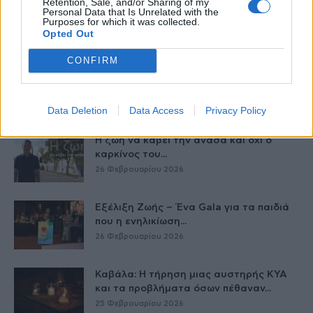
Retention, Sale, and/or Sharing of my
Έφυγε από τη ζωή η Δέσποινα Γκίνη του
Personal Data that Is Unrelated with the
Πανελληνίου Συλλόγου Κυστικής...
Purposes for which it was collected.
Opted Out
27 Φεβρουαρίου 2026
CONFIRM
Νέα βήματα για τα Σπάνια Νοσήματα
στην Ελλάδα το 2026
27 Φεβρουαρίου 2026
Data Deletion
Data Access
Privacy Policy
Η ζωή να κάβει την ανάσα και όχι ο
καρκίνος του...
26 Φεβρουαρίου 2026
Εξέλιξη Ζωής – Ένα Gala για τα παιδιά
που η ενηλικίωση...
26 Φεβρουαρίου 2026
Καβάλα: Η τήρηση μιας αυστηρής ΚΥΑ
και τα προβλήματα όσων πέθαναν...
25 Φεβρουαρίου 2026