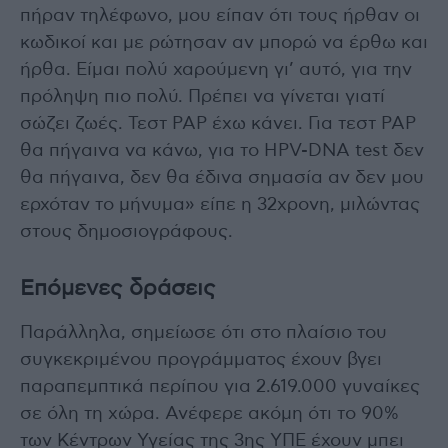
πήραν τηλέφωνο, μου είπαν ότι τους ήρθαν οι
κωδικοί και με ρώτησαν αν μπορώ να έρθω και
ήρθα. Είμαι πολύ χαρούμενη γι’ αυτό, για την
πρόληψη πιο πολύ. Πρέπει να γίνεται γιατί
σώζει ζωές. Τεστ PAP έχω κάνει. Για τεστ PAP
θα πήγαινα να κάνω, για το HPV-DNA test δεν
θα πήγαινα, δεν θα έδινα σημασία αν δεν μου
ερχόταν το μήνυμα» είπε η 32χρονη, μιλώντας
στους δημοσιογράφους.
Επόμενες δράσεις
Παράλληλα, σημείωσε ότι στο πλαίσιο του
συγκεκριμένου προγράμματος έχουν βγει
παραπεμπτικά περίπου για 2.619.000 γυναίκες
σε όλη τη χώρα. Ανέφερε ακόμη ότι το 90%
των Κέντρων Υγείας της 3ης ΥΠΕ έχουν μπει