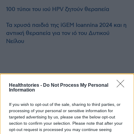
100 τύποι του ιού HPV ζητούν θεραπεία
Τα χρυσά παιδιά της iGEM Ioannina 2024 και η
αντιική θεραπεία για τον ιό του Δυτικού
Νείλου
Healthstories -
Do Not Process My Personal
TAGS
32χρονη Θεσσαλονίκη
HPV-DNA TEST
Information
Εθνικό Πρόγραμμα Πρόληψης «ΠΡΟΛΑΜΒΑΝΩ».
If you wish to opt-out of the sale, sharing to third parties, or
processing of your personal or sensitive information for
targeted advertising by us, please use the below opt-out
section to confirm your selection. Please note that after your
opt-out request is processed you may continue seeing