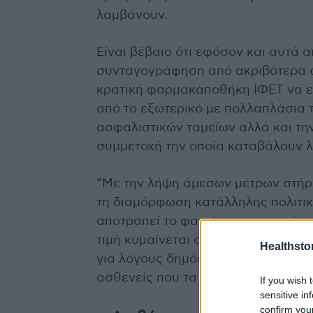
λαμβάνουν.
Είναι βέβαιο ότι εφόσον και αυτά
συνταγογράφηση από ακριβότερα σ
κρατική φαρμακαποθήκη ΙΦΕΤ να ει
από το εξωτερικό με πολλαπλάσια 
ασφαλιστικών ταμείων αλλά και τη
συμμετοχή την οποία καταβάλουν λ
“Με την λήψη άμεσων μέτρων στήρι
τη διαμόρφωση κατάλληλης πολιτικ
αποτραπεί το φαινόμενο της απόσ
τιμή κυμαίνεται σε πολύ χαμηλά επ
Healthstor
για λόγους δημόσιας υγείας και ν
ασθενείς που τα έχουν ανάγκη”, α
If you wish 
sensitive in
confirm you