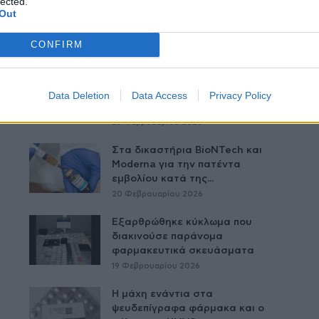
lected.
Out
Δείτε Ακόμη
CONFIRM
ΕΟΦ: Ενημέρωση προς γιατρούς
και νοσηλευτές για ελαττωματική
Data Deletion
Data Access
Privacy Policy
σύριγγα ενέσιμου φαρμάκου
25 Φεβρουαρίου 2026
Στα δικαστήρια BioNTech και
Moderna για την πατέντα
εμβολίου κατά της...
20 Φεβρουαρίου 2026
Εξαρθρώθηκε κύκλωμα που
διακινούσε παράνομα
φαρμακευτικά σκευάσματα
19 Φεβρουαρίου 2026
Η μάχη ενάντια στα
ψευδεπίγραφα φάρμακα και ο