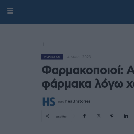
4 Μαΐου 2023
ΦΆΡΜΑΚΟ
Φαρμακοποιοί: 
φάρμακα λόγω χ
από
healthstories
μερίδιο