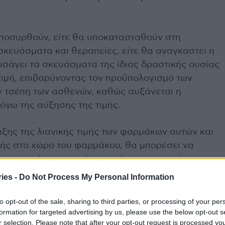
 αποσυρθούν, είτε θα υποκατασταθούν στη
κευάσματα και θεραπείες, είτε θα αναγκαστεί η
σάγει τα σκευάσματα της ίδιας δραστικής ουσίας
τιμή, επιβαρύνοντας τον προϋπολογισμό των
ν τσέπη των ασθενών, καθώς αυξάνεται η
όγω της αύξησης της τιμής.
ξης της λιανικής τιμής των φαρμάκων αυτών και
ής στο χώρο του φαρμάκου, θα μπορέσει να
υρσης από την αγορά, φαρμάκων των οποίων η
ίπεδα, ώστε να προστατευθεί η κυκλοφορία τους
ies -
Do Not Process My Personal Information
α συνεχισθεί η απρόσκοπτη διάθεσή τους στους
ναφέρει ο
Πανελλήνιος Φαρμακευτικός Σύλλογος
.
to opt-out of the sale, sharing to third parties, or processing of your per
formation for targeted advertising by us, please use the below opt-out s
r selection. Please note that after your opt-out request is processed y