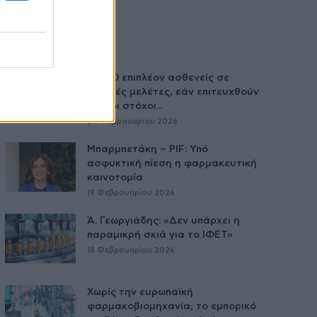
35.000 επιπλέον ασθενείς σε
κλινικές μελέτες, εάν επιτευχθούν
οι νέοι στόχοι...
24 Φεβρουαρίου 2026
Μπαρμπετάκη – PIF: Υπό
ασφυκτική πίεση η φαρμακευτική
καινοτομία
19 Φεβρουαρίου 2026
Ά. Γεωργιάδης: «Δεν υπάρχει η
παραμικρή σκιά για το ΙΦΕΤ»
18 Φεβρουαρίου 2026
Χωρίς την ευρωπαϊκή
φαρμακοβιομηχανία, το εμπορικό