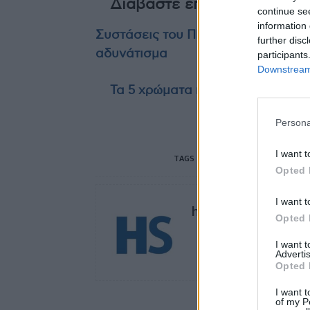
Διαβάστε επίσης
continue se
information 
Συστάσεις του ΠΙΣ προς γιατρούς κ
further disc
αδυνάτισμα
participants
Downstream 
Τα 5 χρώματα που αδυνατίζουν ε
Persona
I want t
TAGS
prezolon
αποσύρονται 
Opted 
I want t
healthstories
Opted 
I want 
Advertis
Opted 
I want t
of my P