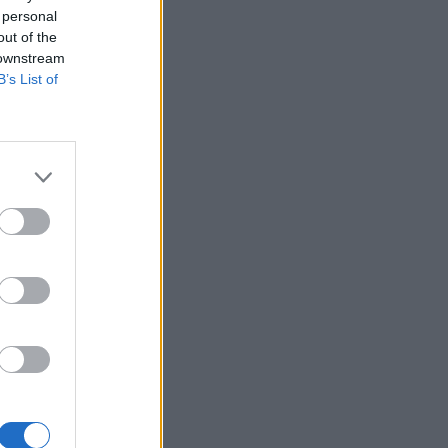
 personal
out of the
 downstream
B’s List of