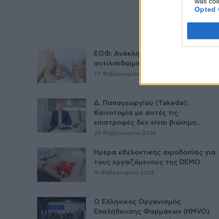
was col
Opted 
ΕΟΦ: Ανάκληση παρτίδων
αντιλιπιδαιμικού φαρμάκου
27 Φεβρουαρίου 2026
Δ. Παπαγεωργίου (Takeda):
Καινοτομία με αυτές τις
επιστροφές δεν είναι βιώσιμη...
24 Φεβρουαρίου 2026
Ημέρα εθελοντικής αιμοδοσίας για
τους εργαζόμενους της DEMO
19 Φεβρουαρίου 2026
O Ελληνικός Οργανισμός
Επαλήθευσης Φαρμάκων (HMVO)