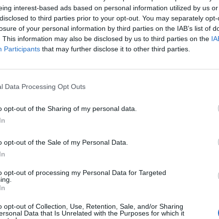
eing interest-based ads based on personal information utilized by us or
disclosed to third parties prior to your opt-out. You may separately opt-
αι φαρμακοποιούς για την σεμαγλουτίδη και το
losure of your personal information by third parties on the IAB’s list of
. This information may also be disclosed by us to third parties on the
IA
Participants
that may further disclose it to other third parties.
κτός από το μαύρο
l Data Processing Opt Outs
o opt-out of the Sharing of my personal data.
φάρμακα
Πανελλήνιος Φαρμακευτικός Σύλλογος
χαμηλή τιμή
In
o opt-out of the Sale of my Personal Data.
In
to opt-out of processing my Personal Data for Targeted
ing.
In
o opt-out of Collection, Use, Retention, Sale, and/or Sharing
ersonal Data that Is Unrelated with the Purposes for which it