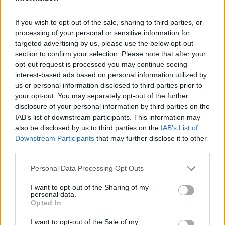
If you wish to opt-out of the sale, sharing to third parties, or
processing of your personal or sensitive information for
targeted advertising by us, please use the below opt-out
section to confirm your selection. Please note that after your
opt-out request is processed you may continue seeing
interest-based ads based on personal information utilized by
Δείτε Ακόμη
us or personal information disclosed to third parties prior to
your opt-out. You may separately opt-out of the further
disclosure of your personal information by third parties on the
ΕΟΦ: Ανάκληση παρτίδων
IAB’s list of downstream participants. This information may
αντιλιπιδαιμικού φαρμάκου
also be disclosed by us to third parties on the
IAB’s List of
27 Φεβρουαρίου 2026
Downstream Participants
that may further disclose it to other
third parties.
Νέα 360° καμπάνια από την UNI-
Personal Data Processing Opt Outs
PHARMA με γαλλική πινελιά
25 Φεβρουαρίου 2026
I want to opt-out of the Sharing of my
personal data.
Opted In
ΕΟΦ: Ενημέρωση προς γιατρούς και
νοσηλευτές για ελαττωματική σύριγγα
I want to opt-out of the Sale of my