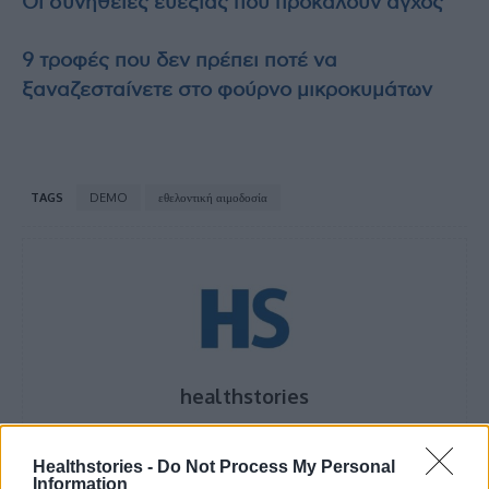
Οι συνήθειες ευεξίας που προκαλούν άγχος
9 τροφές που δεν πρέπει ποτέ να
ξαναζεσταίνετε στο φούρνο μικροκυμάτων
TAGS
DEMO
εθελοντική αιμοδοσία
healthstories
Healthstories -
Do Not Process My Personal
Information