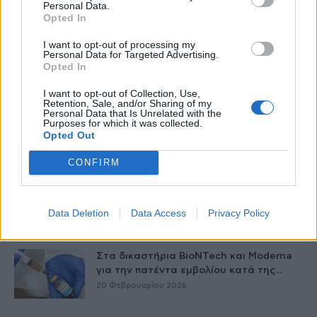
ενέσιμου φαρμάκου
Personal Data.
Opted In
25 Φεβρουαρίου 2026
I want to opt-out of processing my
35.000 επιπλέον ασθενείς σε κλινικές
Personal Data for Targeted Advertising.
μελέτες, εάν επιτευχθούν οι νέοι
Opted In
στόχοι...
24 Φεβρουαρίου 2026
I want to opt-out of Collection, Use,
Retention, Sale, and/or Sharing of my
Personal Data that Is Unrelated with the
Δ. Παπαγεωργίου (Takeda): Καινοτομία
Purposes for which it was collected.
με αυτές τις επιστροφές δεν είναι
Opted Out
βιώσιμη...
24 Φεβρουαρίου 2026
CONFIRM
Ερρίκος Ντυνάν: Με νέες ταχύτητες
στον δρόμο της Τεχνητής Νοημοσύνης
Data Deletion
Data Access
Privacy Policy
20 Φεβρουαρίου 2026
Στα δικαστήρια BioNTech και Moderna
για την πατέντα εμβολίου κατά της...
20 Φεβρουαρίου 2026