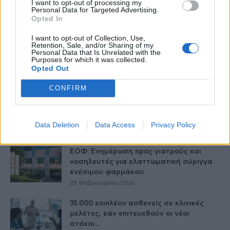
I want to opt-out of processing my
Personal Data for Targeted Advertising.
Opted In
Δείτε Ακόμη
I want to opt-out of Collection, Use,
Retention, Sale, and/or Sharing of my
Personal Data that Is Unrelated with the
ΕΟΦ: Ανάκληση παρτίδων
Purposes for which it was collected.
αντιλιπιδαιμικού φαρμάκου
Opted Out
27 Φεβρουαρίου 2026
CONFIRM
Νέα 360° καμπάνια από την UNI-
PHARMA με γαλλική πινελιά
Data Deletion
Data Access
Privacy Policy
25 Φεβρουαρίου 2026
ΕΟΦ: Ενημέρωση προς γιατρούς και
νοσηλευτές για ελαττωματική σύριγγα
ενέσιμου φαρμάκου
25 Φεβρουαρίου 2026
35.000 επιπλέον ασθενείς σε κλινικές
μελέτες, εάν επιτευχθούν οι νέοι
στόχοι...