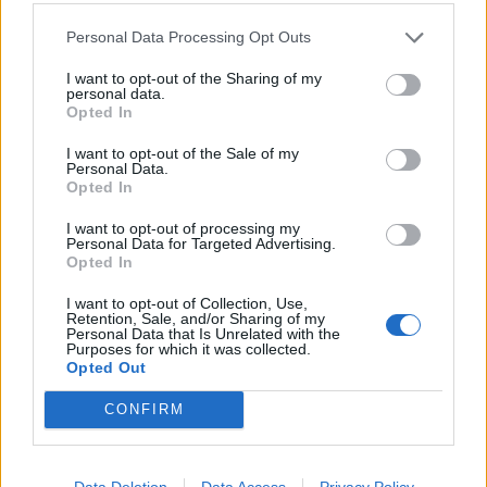
στα δεδομένα, στη γνώση και στην έρευνα
Personal Data Processing Opt Outs
που γεννούν νέες θεραπείες και τεχνολογίες.
I want to opt-out of the Sharing of my
Η Ελλάδα μπορεί να πρωταγωνιστήσει σε αυτό
personal data.
Opted In
το νέο τοπίο, εφόσον δημιουργήσει ένα
σταθερό και προβλέψιμο περιβάλλον που θα
I want to opt-out of the Sale of my
Personal Data.
προσελκύσει διεθνείς και ελληνικές
Opted In
επενδύσεις. Δεν μιλάμε για παραγωγή με την
I want to opt-out of processing my
κλασική έννοια· μιλάμε για συμμετοχή σε
Personal Data for Targeted Advertising.
παγκόσμια οικοσυστήματα γνώσης και
Opted In
κλινικής έρευνας. Αυτό είναι που θα
I want to opt-out of Collection, Use,
καθορίσει αν η χώρα θα γίνει μέρος της
Retention, Sale, and/or Sharing of my
Personal Data that Is Unrelated with the
ιατρικής του μέλλοντος ή θα μείνει στην
Purposes for which it was collected.
Opted Out
περιφέρεια των εξελίξεων».
CONFIRM
Με τις τοποθετήσεις της, η κα. Λαμπρίνα
Μπαρμπετάκη ανέδειξε τον στρατηγικό ρόλο
Data Deletion
Data Access
Privacy Policy