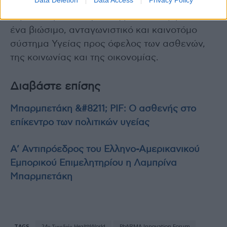
του PIF και της φαρμακευτικής βιομηχανίας
ως πολύτιμων εταίρων της πολιτείας, με στόχο
ένα βιώσιμο, ανταγωνιστικό και καινοτόμο
σύστημα Υγείας προς όφελος των ασθενών,
της κοινωνίας και της οικονομίας.
Διαβάστε επίσης
Μπαρμπετάκη &#8211; PIF: Ο ασθενής στο
επίκεντρο των πολιτικών υγείας
Α’ Αντιπρόεδρος του Ελληνο-Αμερικανικού
Εμπορικού Επιμελητηρίου η Λαμπρίνα
Μπαρμπετάκη
TAGS
24ο Συνεδρίο HealthWorld
PhARMA Innovation Forum