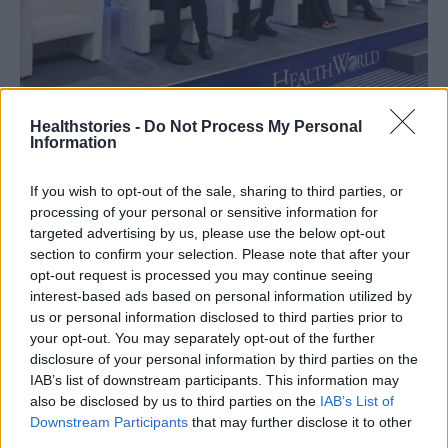
Healthstories -
Do Not Process My Personal
κ. Γιώργος Ευγενίδης, Συντονιστής Συζήτησης & Κεντρικός Παρουσιαστής
Information
Ειδήσεων STAR, κ. Τάκης Θεοδωρικάκος, Υπουργός Ανάπτυξης, κα.
Λαμπρίνα Μπαρμπετάκη, Πρόεδρος του PhARMA Innovation Forum (PIF), κ.
Σπυρίδων Γκίκας, Πρόεδρος της Επιτροπής Ιατροτεχνολογικών Προϊόντων
και Διαγνωστικών του Ελληνο-Αμερικανικού Εμπορικού Επιμελητηρίου
If you wish to opt-out of the sale, sharing to third parties, or
processing of your personal or sensitive information for
Στη συζήτηση με τον Υπουργό Ανάπτυξης, κ.
targeted advertising by us, please use the below opt-out
section to confirm your selection. Please note that after your
Τάκη Θεοδωρικάκο και τον Πρόεδρο της
opt-out request is processed you may continue seeing
Επιτροπής Ιατροτεχνολογικών Προϊόντων και
interest-based ads based on personal information utilized by
Διαγνωστικών του Ελληνο-Αμερικανικού
us or personal information disclosed to third parties prior to
Εμπορικού Επιμελητηρίου, κ. Σπυρίδωνα Γκίκα,
your opt-out. You may separately opt-out of the further
disclosure of your personal information by third parties on the
ανέδειξε τη στρατηγική διάσταση των
IAB’s list of downstream participants. This information may
επενδύσεων στη φαρμακευτική καινοτομία:
also be disclosed by us to third parties on the
IAB’s List of
«Η αξία της καινοτομίας δε βρίσκεται πλέον
Downstream Participants
that may further disclose it to other
third parties.
μόνο στη γραμμή παραγωγής, αλλά κυρίως