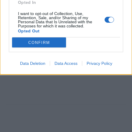
Opted In
TAGS
Κρουστικά κύματα στη μάχη κατά της στυτικής δυσλειτουργίας
σεξ
I want to opt-out of Collection, Use,
Retention, Sale, and/or Sharing of my
Personal Data that Is Unrelated with the
Purposes for which it was collected.
Opted Out
CONFIRM
HS Team
Data Deletion
Data Access
Privacy Policy