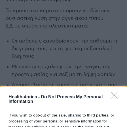
Τα κρουστικά κύματα μπορούν να δώσουν
ουσιαστική λύση στην αγγειακού τύπου
ΣΔ με σημαντικά πλεονεκτήματα:
Οι ασθενείς ξαναβρίσκουν την αυθόρμητη
διέγερσή τους και τη φυσική σεξουαλική
ζωή τους
Μειώνουν ή εξαλείφουν την ανάγκη της
προετοιμασίας για σεξ με τη λήψη χαπιών
Δίνουν ελπίδα σε χρόνιους πάσχοντες από
ΣΔ χωρίς την ανάγκη ενέσεων ή
Healthstories -
Do Not Process My Personal
προθέσεων
Information
Είναι εντελώς ανώδυνη θεραπεία
If you wish to opt-out of the sale, sharing to third parties, or
processing of your personal or sensitive information for
Δεν έχουν αναφερθεί παρενέργειες