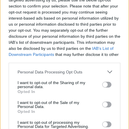
targeted advertising by us, please use the below opt-out
Θεραπεύουν το αίτιο και όχι τα συμπτώματα
section to confirm your selection. Please note that after your
opt-out request is processed you may continue seeing
της ΣΔ
interest-based ads based on personal information utilized by
Η θεραπεία γίνεται στο ιατρείο. Δεν απαιτεί
us or personal information disclosed to third parties prior to
your opt-out. You may separately opt-out of the further
επεμβατικές διαδικασίες ούτε αναισθησία
disclosure of your personal information by third parties on the
Είναι κλινικά αποδεδειγμένη θεραπεία
IAB’s list of downstream participants. This information may
also be disclosed by us to third parties on the
IAB’s List of
Downstream Participants
that may further disclose it to other
Photo Shutterstock
third parties.
Personal Data Processing Opt Outs
Διαβάστε επίσης
I want to opt-out of the Sharing of my
Ιατρική του Τρόπου Ζωής για καλύτερη υγεία
personal data.
Opted In
και πρόληψη χρόνιων παθήσεων
I want to opt-out of the Sale of my
Personal Data.
Παιδική τριχόπτωση: Πότε είναι ανησυχητική;
Opted In
I want to opt-out of processing my
Personal Data for Targeted Advertising.