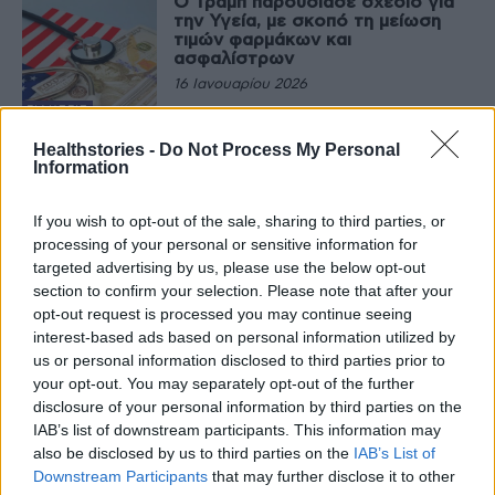
Ο Τραμπ παρουσίασε σχέδιο για
την Υγεία, με σκοπό τη μείωση
τιμών φαρμάκων και
ασφαλίστρων
16 Ιανουαρίου 2026
ΕΙΔΉΣΕΙΣ
Μελέτη: Πώς αντιδρά ο
Healthstories -
Do Not Process My Personal
οργανισμός μετά τη διακοπή των
Information
φαρμάκων αδυνατίσματος
8 Ιανουαρίου 2026
If you wish to opt-out of the sale, sharing to third parties, or
processing of your personal or sensitive information for
ΕΙΔΉΣΕΙΣ
targeted advertising by us, please use the below opt-out
Σε εξέλιξη η δωρεάν χορήγηση
section to confirm your selection. Please note that after your
φαρμάκων κατά της παχυσαρκίας
από 5.000 φαρμακεία
opt-out request is processed you may continue seeing
interest-based ads based on personal information utilized by
8 Ιανουαρίου 2026
us or personal information disclosed to third parties prior to
your opt-out. You may separately opt-out of the further
ΕΙΔΉΣΕΙΣ
disclosure of your personal information by third parties on the
Τι ανακοίνωσε ο ΕΟΠΥΥ για τη
χορήγηση φαρμάκων υψηλού
IAB’s list of downstream participants. This information may
κόστους στις γιορτές
also be disclosed by us to third parties on the
IAB’s List of
19 Δεκεμβρίου 2025
Downstream Participants
that may further disclose it to other