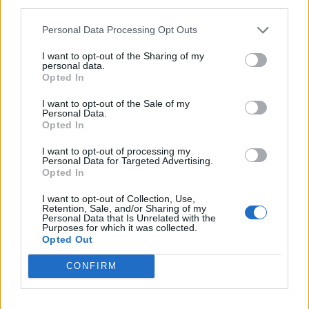
third parties.
ΕΙΔΉΣΕΙΣ
Personal Data Processing Opt Outs
1
2
3
I want to opt-out of the Sharing of my
personal data.
Opted In
I want to opt-out of the Sale of my
Τελευταία Νέα
Personal Data.
Opted In
9 πράγματα που δεν πρέπει να
λέτε σε έναν επισκέπτη
I want to opt-out of processing my
Personal Data for Targeted Advertising.
27 Φεβρουαρίου 2026
Opted In
I want to opt-out of Collection, Use,
Retention, Sale, and/or Sharing of my
Personal Data that Is Unrelated with the
Πάνω από 100 μωρά έχουν
Purposes for which it was collected.
γεννηθεί μέσω εξωσωματικής, με
Opted Out
την υποστήριξη της Be-Live
27 Φεβρουαρίου 2026
CONFIRM