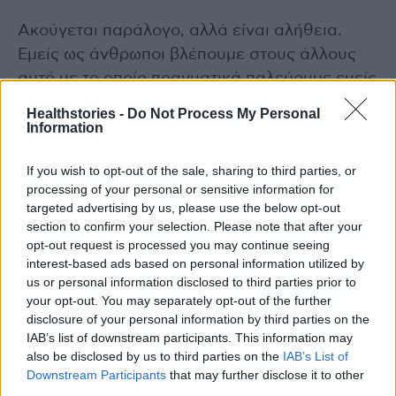
Ακούγεται παράλογο, αλλά είναι αλήθεια.
Εμείς ως άνθρωποι βλέπουμε στους άλλους
αυτό με το οποίο πραγματικά παλεύουμε εμείς
οι ίδιοι. Εάν ο σύντροφός σας σας κατηγορεί
Healthstories -
Do Not Process My Personal
συνεχώς ότι τους απατάτε, μπορεί στην
Information
πραγματικότητα να είναι αυτοί που απατούν.
If you wish to opt-out of the sale, sharing to third parties, or
processing of your personal or sensitive information for
Διαβάστε επίσης
targeted advertising by us, please use the below opt-out
section to confirm your selection. Please note that after your
Φόβοι και φοβίες στα παιδιά: Πώς μπορούν να
opt-out request is processed you may continue seeing
βοηθήσουν οι γονείς;
interest-based ads based on personal information utilized by
us or personal information disclosed to third parties prior to
your opt-out. You may separately opt-out of the further
Καφές με λεμόνι το πρωί για απώλεια βάρους;
disclosure of your personal information by third parties on the
Τι λένει οι ειδικοί για την νέα τάση που
IAB’s list of downstream participants. This information may
κατακλύζει το TikTok
also be disclosed by us to third parties on the
IAB’s List of
Downstream Participants
that may further disclose it to other
third parties.