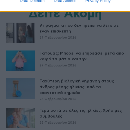
Data Deletion
Data Access
Privacy Policy
Δείτε Ακόμη
9 πράγματα που δεν πρέπει να λέτε σε
έναν επισκέπτη
27 Φεβρουαρίου 2026
Τατουάζ: Μπορεί να επηρεάσει μετά από
καιρό τα μάτια και την...
27 Φεβρουαρίου 2026
Ταχύτερη βιολογική γήρανση στους
άνδρες μέσης ηλικίας, από τα
«παντοτινά χημικά»
26 Φεβρουαρίου 2026
Γερά οστά σε όλες τις ηλικίες: Χρήσιμες
συμβουλές
26 Φεβρουαρίου 2026