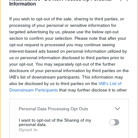
Στις 3 καλύτερες κουζίνες του κόσμου η
Information
ελληνική, μετά από παγκόσμια ψηφοφορία
του Taste Atlas
If you wish to opt-out of the sale, sharing to third parties, or
processing of your personal or sensitive information for
targeted advertising by us, please use the below opt-out
Τρόφιμα που επιβαρύνονται από τα βαρέα
section to confirm your selection. Please note that after your
μέταλλα – Ανησυχία για τις παιδικές τροφές
opt-out request is processed you may continue seeing
interest-based ads based on personal information utilized by
us or personal information disclosed to third parties prior to
your opt-out. You may separately opt-out of the further
disclosure of your personal information by third parties on the
TAGS
βαφή μαλλιών
χειμώνας
IAB’s list of downstream participants. This information may
also be disclosed by us to third parties on the
IAB’s List of
Downstream Participants
that may further disclose it to other
third parties.
Personal Data Processing Opt Outs
I want to opt-out of the Sharing of my
personal data.
healthstories
Opted In