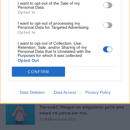
I want to opt-out of the Sale of my
Personal Data.
Opted In
I want to opt-out of processing my
Personal Data for Targeted Advertising.
Opted In
I want to opt-out of Collection, Use,
Retention, Sale, and/or Sharing of my
Personal Data that Is Unrelated with the
Purposes for which it was collected.
Opted Out
Δείτε Ακόμη
CONFIRM
9 πράγματα που δεν πρέπει να λέτε σε
έναν επισκέπτη
27 Φεβρουαρίου 2026
Data Deletion
Data Access
Privacy Policy
Τατουάζ: Μπορεί να επηρεάσει μετά από
καιρό τα μάτια και την...
27 Φεβρουαρίου 2026