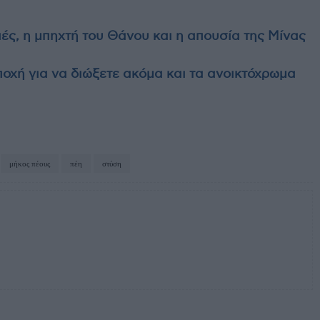
ιές, η μπηχτή του Θάνου και η απουσία της Μίνας
οχή για να διώξετε ακόμα και τα ανοικτόχρωμα
μήκος πέους
πέη
στύση