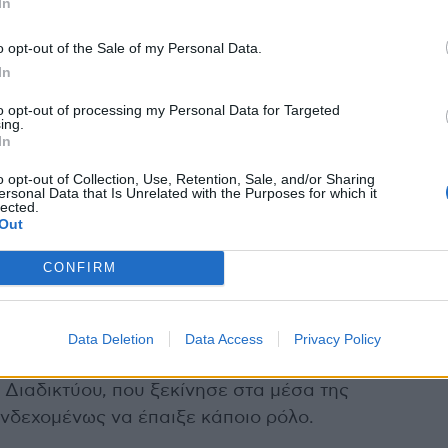
ορεί την πρώιμη εφηβεία, γεγονός που μπορεί να
In
τικών οργάνων.
o opt-out of the Sale of my Personal Data.
In
ια συσχέτιση μεταξύ της πρώιμης εφηβείας και
 και καθιστικής συμπεριφοράς.
to opt-out of processing my Personal Data for Targeted
ing.
In
τύου να έχει παίξει ρόλο;
o opt-out of Collection, Use, Retention, Sale, and/or Sharing
ersonal Data that Is Unrelated with the Purposes for which it
 του τμήματος ουρολογίας του Scott Department of
lected.
Out
gery στο Baylor College of Medicine στο Τέξας, ο
 μιλώντας στο
everydayhealth.com
βρήκε τα
CONFIRM
 ότι οι περισσότεροι περιβαλλοντικοί
όπου ζωής φαίνεται να αναστέλλουν
Data Deletion
Data Access
Privacy Policy
υ Διαδικτύου, που ξεκίνησε στα μέσα της
ενδεχομένως να έπαιξε κάποιο ρόλο.