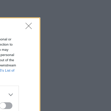
sonal or
ection to
ou may
 personal
out of the
 downstream
B’s List of