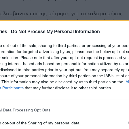
ιελάμβαναν επίσης μέτρηση για το χαλαρό μήκος
ος εκτίμησης του μήκους του πέους σε στύση).
ies -
Do Not Process My Personal Information
ντες μπορεί να παίξουν ρόλο στην
to opt-out of the sale, sharing to third parties, or processing of your per
ς
formation for targeted advertising by us, please use the below opt-out s
r selection. Please note that after your opt-out request is processed y
ναι ένα από τα πιο σημαντικά κομμάτια της
eing interest-based ads based on personal information utilized by us or
 αυτή τη γρήγορη αλλαγή, σημαίνει ότι κάτι
disclosed to third parties prior to your opt-out. You may separately opt-
λέει ο Eisenberg. «Θα πρέπει να προσπαθήσουμε
losure of your personal information by third parties on the IAB’s list of
. This information may also be disclosed by us to third parties on the
IA
τα και εάν επιβεβαιωθούν, πρέπει να
Participants
that may further disclose it to other third parties.
ων αλλαγών».
να εμπλέκονται ορισμένοι περιβαλλοντικοί
l Data Processing Opt Outs
ικές ουσίες που διαταράσσουν τις ορμόνες στο
α παράδειγμα). Ορισμένες έρευνες έχουν δείξει
o opt-out of the Sharing of my personal data.