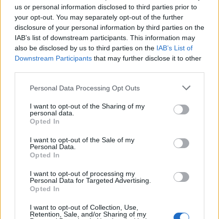
Ακόμη και τα ψεύτικα φυτά έχουν αντίκτυπο.
us or personal information disclosed to third parties prior to
your opt-out. You may separately opt-out of the further
disclosure of your personal information by third parties on the
Διαβάστε επίσης
IAB’s list of downstream participants. This information may
also be disclosed by us to third parties on the
IAB’s List of
Μείωση των γεννήσεων στην Ελλάδα κατά
Downstream Participants
that may further disclose it to other
46% – Συγκριτική έρευνα από το 1956
third parties.
Personal Data Processing Opt Outs
Όλο και λιγότερες κλινικές μελέτες γίνονται
στην Ελλάδα – Τι σημαίνει αυτό για τους
I want to opt-out of the Sharing of my
personal data.
ασθενείς
Opted In
I want to opt-out of the Sale of my
Personal Data.
Opted In
TAGS
φυτά εσωτερικού χώρου
χειμερινή μελαγχολία
I want to opt-out of processing my
Personal Data for Targeted Advertising.
Opted In
I want to opt-out of Collection, Use,
Retention, Sale, and/or Sharing of my