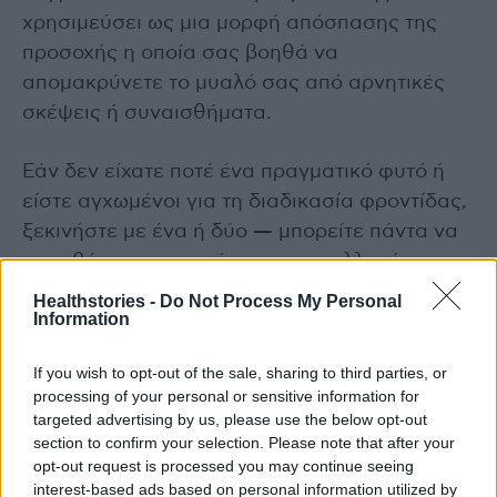
χρησιμεύσει ως μια μορφή απόσπασης της
προσοχής η οποία σας βοηθά να
απομακρύνετε το μυαλό σας από αρνητικές
σκέψεις ή συναισθήματα.
Εάν δεν είχατε ποτέ ένα πραγματικό φυτό ή
είστε αγχωμένοι για τη διαδικασία φροντίδας,
ξεκινήστε με ένα ή δύο — μπορείτε πάντα να
προσθέσετε περισσότερα στη συλλογή σας
μόλις μπείτε σε μια ρουτίνα. Μπορείτε να
Healthstories -
Do Not Process My Personal
Information
αποκτήσετε φυτά που να επιβιώνουν σε
περιβάλλοντα χαμηλού φωτισμού. Εάν έχετε
If you wish to opt-out of the sale, sharing to third parties, or
πολύ φυσικό φως στο σπίτι σας, αγοράστε
processing of your personal or sensitive information for
φυτά με λουλούδια, όπως ορχιδέες, πετούνιες
targeted advertising by us, please use the below opt-out
ή αμαρυλλίδες — μπορούν να έχουν ακόμη
section to confirm your selection. Please note that after your
opt-out request is processed you may continue seeing
μεγαλύτερη επίδραση στην ψυχική σας υγεία.
interest-based ads based on personal information utilized by