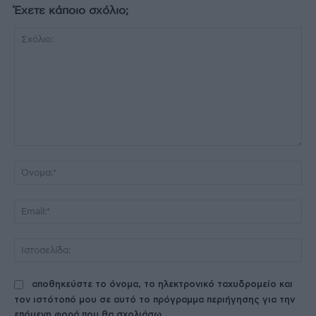
Έχετε κάποιο σχόλιο;
Σχόλιο:
Όν
Ema
Ισ
αποθηκεύστε το όνομα, το ηλεκτρονικό ταχυδρομείο και
τον ιστότοπό μου σε αυτό το πρόγραμμα περιήγησης για την
επόμενη φορά που θα σχολιάσω.