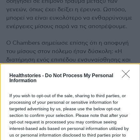
οδηγήσει σε επίμονο τραύμα μεταξύ των
γενεών, όπως έχει δείξει η έρευνα. Ωστόσο,
μπορεί να είναι ευκολότερο να ενθαρρύνουμε
ενέργειες μίσους παρά να τις αποτρέψουμε.
Ο Chambers σημείωσε επίσης ότι η αποφυγή
του μίσους στον πόλεμο ήταν δύσκολη: «Η
διατήρηση ενός επιπέδου ενσυναίσθησης και
συμπόνιας κατά τη διάρκεια της σύγκρουσης
Healthstories -
Do Not Process My Personal
και του πολέμου πρέπει να είναι μια σκόπιμη
Information
ενέργεια. Πρέπει να γίνει μια ισχυρή
απάντηση».
If you wish to opt-out of the sale, sharing to third parties, or
processing of your personal or sensitive information for
targeted advertising by us, please use the below opt-out
Διαδικτυακό μίσος
section to confirm your selection. Please note that after your
opt-out request is processed you may continue seeing
Πρόσφατα, έχει δοθεί μεγάλη έμφαση στο
interest-based ads based on personal information utilized by
διαδικτυακό μίσος. Μια ανασκόπηση του 2021
us or personal information disclosed to third parties prior to