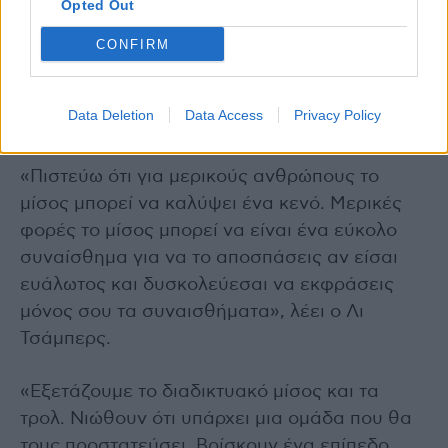
Opted Out
Ανησυχητικά, η έκθεση παρατήρησε επίσης
ότι τόσο στις ΗΠΑ όσο και στο Ηνωμένο
CONFIRM
Βασίλειο, αναφέρθηκαν περιστατικά
εγκλημάτων μίσους που συσχετίστηκαν με την
Data Deletion
Data Access
Privacy Policy
αύξηση της διαδικτυακής ρητορικής μίσους.
«Πιστεύω ότι για μερικούς ανθρώπους το
μίσος μπορεί να καλύψει ένα κενό. Μερικές
φορές το μίσος μπορεί να είναι ένα εύκολο
συναίσθημα για να το αποσπάσεις αν είσαι
ευάλωτος και δυσκολεύεσαι να εκφράσεις
μόνος σου τα συναισθήματα», λέει ο Λι
Τσάμπερς.
«Εξετάζουμε το διαδικτυακό μίσος και τα
τρολ. Νιώθουν ότι υπάρχει μια ομάδα που θα
τους προστατεύσει. Βρίσκουν ένα επίπεδο