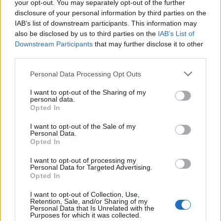
your opt-out. You may separately opt-out of the further
εξηγεί τη ρητορική μίσους στο διαδίκτυο ως
disclosure of your personal information by third parties on the
«τη χρήση βίαιης, επιθετικής ή προσβλητικής
IAB’s list of downstream participants. This information may
γλώσσας, που επικεντρώνεται σε μια
also be disclosed by us to third parties on the
IAB’s List of
συγκεκριμένη ομάδα ανθρώπων που
Downstream Participants
that may further disclose it to other
third parties.
μοιράζονται μια κοινή ιδιοκτησία». Είναι συχνά
ρατσιστικό, σεξιστικό ή ομοφοβικό στη φύση
Personal Data Processing Opt Outs
του.
I want to opt-out of the Sharing of my
personal data.
Opted In
Το διαδικτυακό μίσος συνδέεται με την
απομόνωση — μια έκθεση από τη βρετανική
I want to opt-out of the Sale of my
Personal Data.
φιλανθρωπική οργάνωση Ditch the Label
Opted In
διαπίστωσε ότι η διαδικτυακή ρητορική μίσους
I want to opt-out of processing my
στις Ηνωμένες Πολιτείες και το Ηνωμένο
Personal Data for Targeted Advertising.
Opted In
Βασίλειο αυξήθηκε κατά 38% κατά τη
διάρκεια των lockdown τους πρώτους μήνες
I want to opt-out of Collection, Use,
Retention, Sale, and/or Sharing of my
της πανδημίας COVID-19.
Personal Data that Is Unrelated with the
Purposes for which it was collected.