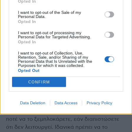
περιεχόμενό τους μπορεί να προκαλέσει
Opted In
τραυματικές κακώσεις στα μάτια, όπως
I want to opt-out of the Sale of my
διάβρωση του κερατοειδούς, οίδημα του
Personal Data.
Opted In
αμφιβληστροειδούς χιτώνα στο πίσω μέρος
του ματιού ή και τραυματικό ύφαιμα
I want to opt-out of processing my
Personal Data for Targeted Advertising.
(αιμορραγία στο πρόσθιο τμήμα του
Opted In
οφθαλμού).
I want to opt-out of Collection, Use,
Retention, Sale, and/or Sharing of my
Personal Data that Is Unrelated with the
Αυτού του είδους οι τραυματισμοί μπορεί να
Purposes for which it was collected.
Opted Out
χρειασθούν ακόμα και χειρουργική επέμβαση
για να αντιμετωπιστούν.
CONFIRM
Για να προστατευθείτε, μην «σκάτε» το
Data Deletion
Data Access
Privacy Policy
κανονάκι όταν είναι γυρισμένο προς το
πρόσωπο άλλων ατόμων και μην προσπαθείτε
ποτέ να το ξεμπλοκάρετε, εάν διαπιστώσετε
ότι δεν λειτουργεί. Ιδανικά πρέπει να το