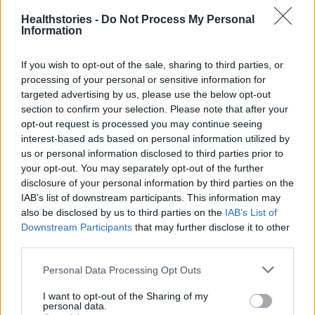
όχι με το ειδικό διάλυμα). Αυτό ενέχει σοβαρό
Healthstories -
Do Not Process My Personal
Information
κίνδυνο λοίμωξης στα μάτια.
If you wish to opt-out of the sale, sharing to third parties, or
Τα κομφετί
processing of your personal or sensitive information for
targeted advertising by us, please use the below opt-out
Τα κομφετί επίσης μπορεί να δημιουργήσουν
section to confirm your selection. Please note that after your
opt-out request is processed you may continue seeing
προβλήματα. Ειδικά όταν βρίσκονται υπό
interest-based ads based on personal information utilized by
πίεση σε «κανονάκια» ενέχουν κίνδυνο
us or personal information disclosed to third parties prior to
σοβαρού, μερικές φορές μόνιμου
your opt-out. You may separately opt-out of the further
disclosure of your personal information by third parties on the
τραυματισμού των ματιών, που συχνά τον
IAB’s list of downstream participants. This information may
υφίστανται οι παρευρισκόμενοι και όχι όσοι τα
also be disclosed by us to third parties on the
IAB’s List of
χρησιμοποιούν.
Downstream Participants
that may further disclose it to other
third parties.
Αν και η χρήση τους μοιάζει πολύ
Personal Data Processing Opt Outs
διασκεδαστική και γιορτινή, η μεγάλη
I want to opt-out of the Sharing of my
ταχύτητα με την οποία εκτοξεύεται το
personal data.