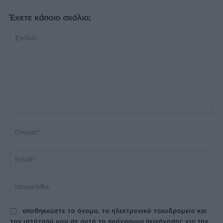
Έχετε κάποιο σχόλιο;
Σχόλιο:
Όν
Ema
Ισ
αποθηκεύστε το όνομα, το ηλεκτρονικό ταχυδρομείο και
τον ιστότοπό μου σε αυτό το πρόγραμμα περιήγησης για την