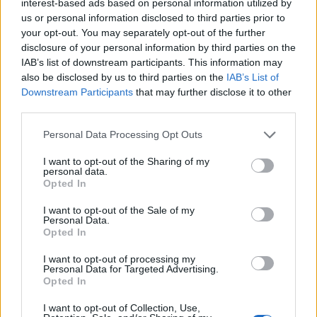
interest-based ads based on personal information utilized by
us or personal information disclosed to third parties prior to
Εκτός από τα άμεσα βιολογικά οφέλη, η
your opt-out. You may separately opt-out of the further
άσκηση φαίνεται να ενισχύει και αυτό που οι
disclosure of your personal information by third parties on the
IAB’s list of downstream participants. This information may
επιστήμονες αποκαλούν «γνωστικό απόθεμα».
also be disclosed by us to third parties on the
IAB’s List of
Πρόκειται για την ικανότητα του εγκεφάλου να
Downstream Participants
that may further disclose it to other
αντισταθμίζει τις φθορές της ηλικίας ή ακόμη
third parties.
και τις πρώιμες παθολογικές αλλοιώσεις,
Personal Data Processing Opt Outs
διατηρώντας τη λειτουργικότητά του. Άτομα με
υψηλό γνωστικό απόθεμα μπορεί να
I want to opt-out of the Sharing of my
personal data.
εμφανίζουν λιγότερα συμπτώματα μνήμης ή
Opted In
σύγχυσης, ακόμη και όταν υπάρχουν
I want to opt-out of the Sale of my
αλλοιώσεις στον εγκέφαλο. Η σωματική
Personal Data.
Opted In
άσκηση, μαζί με την πνευματική
δραστηριότητα και την κοινωνική συμμετοχή,
I want to opt-out of processing my
Personal Data for Targeted Advertising.
συμβάλλει ουσιαστικά στη διαμόρφωση και
Opted In
διατήρηση του γνωστικού αποθέματος.
I want to opt-out of Collection, Use,