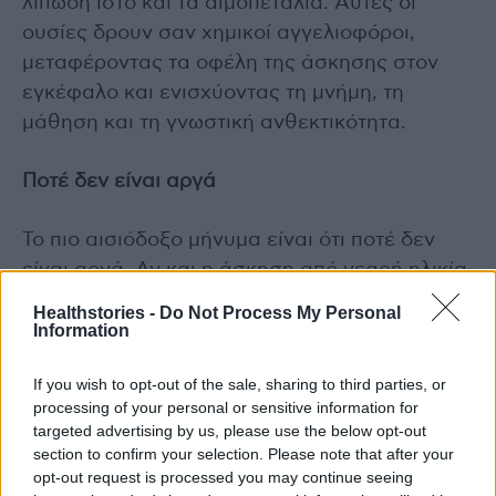
λιπώδη ιστό και τα αιμοπετάλια. Αυτές οι
ουσίες δρουν σαν χημικοί αγγελιοφόροι,
μεταφέροντας τα οφέλη της άσκησης στον
εγκέφαλο και ενισχύοντας τη μνήμη, τη
μάθηση και τη γνωστική ανθεκτικότητα.
Ποτέ δεν είναι αργά
Το πιο αισιόδοξο μήνυμα είναι ότι ποτέ δεν
είναι αργά. Αν και η άσκηση από νεαρή ηλικία
προσφέρει τα μεγαλύτερα μακροπρόθεσμα
Healthstories -
Do Not Process My Personal
οφέλη, ακόμη και η έναρξη φυσικής
Information
δραστηριότητας στη μέση ή τρίτη ηλικία
If you wish to opt-out of the sale, sharing to third parties, or
μπορεί να επιβραδύνει τη γνωστική φθορά και
processing of your personal or sensitive information for
να βελτιώσει την ποιότητα ζωής. Το κλειδί δεν
targeted advertising by us, please use the below opt-out
βρίσκεται στην υπερβολή, αλλά στη συνέπεια:
section to confirm your selection. Please note that after your
opt-out request is processed you may continue seeing
λίγη κίνηση, συχνά και με ευχαρίστηση.