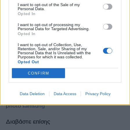
I want to opt-out of the Sale of my
Personal Data.
Opted In
I want to opt-out of processing my
Personal Data for Targeted Advertising.
Opted In
I want to opt-out of Collection, Use,
Retention, Sale, and/or Sharing of my
Οι χρήστες μπορούν να συμμετάσχουν στο
Personal Data that Is Unrelated with the
Purposes for which it was collected.
One Shot Challenge κοινοποιώντας τις
Opted Out
επεξεργασμένες με το Generative Edit
CONFIRM
φωτογραφίες τους στο Instagram. Χρειάζεται
απλά να τις ανεβάσουν προσθέτοντας το
#SamsungOneShot.
Data Deletion
Data Access
Privacy Policy
photo
samsung
Διαβάστε επίσης