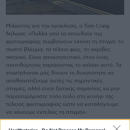
Μιλώντας για την πρόκληση, ο Tom Craig
δήλωσε: «Πολλά από τα σπουδαία της
φωτογραφίας συμβαίνουν εκείνη τη στιγμή: το
σωστό βλέμμα, το τέλειο φως, το ακριβές
σκηνικό. Είναι απογοητευτικό, όταν ένας
ανεπιθύμητος παράγοντας το χαλάει αυτό. Τα
smartphones μάς δίνουν τη δυνατότητα να
απαθανατίζουμε αυτές τις σημαντικές
στιγμές, αλλά είναι ζωτικής σημασίας να μην
παρασυρόμαστε τόσο πολύ στο κυνήγι της
τέλειας φωτογραφίας ώστε να καταλήγουμε
να χάνουμε εντελώς τη στιγμή».