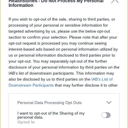
Healthstories -
Do Not Process My Personal
αφήνει ανοιχτά ερωτήματα. Οι ερευνητές
Information
παραδέχονται ότι δεν γνωρίζουμε ακόμη τον
ακριβή μηχανισμό με τον οποίο οι ηλεκτρικές
If you wish to opt-out of the sale, sharing to third parties, or
processing of your personal or sensitive information for
ταλαντώσεις του εγκεφάλου επηρεάζουν τη
targeted advertising by us, please use the below opt-out
ροή του εγκεφαλονωτιαίου υγρού. Επιπλέον, η
section to confirm your selection. Please note that after your
έρευνα έγινε σε νέους, υγιείς συμμετέχοντες·
opt-out request is processed you may continue seeing
χρειάζονται μελλοντικές μελέτες σε
interest-based ads based on personal information utilized by
us or personal information disclosed to third parties prior to
μεγαλύτερες ηλικίες και σε άτομα με
your opt-out. You may separately opt-out of the further
διαταραχές ύπνου για να επιβεβαιωθεί αν οι
disclosure of your personal information by third parties on the
ίδιες διεργασίες ισχύουν ευρύτερα.
IAB’s list of downstream participants. This information may
also be disclosed by us to third parties on the
IAB’s List of
Downstream Participants
that may further disclose it to other
Συνοπτικά, ο βαθύς ύπνος είναι μια βασική
third parties.
προϋπόθεση για τη μακροπρόθεσμη υγεία του
εγκεφάλου. Η κατανόηση του τρόπου με τον
Personal Data Processing Opt Outs
οποίο οι εγκεφαλικές ταλαντώσεις κινούν τα
I want to opt-out of the Sharing of my
personal data.
κύματα του εγκεφαλονωτιαίου υγρού μπορεί
Opted In
να ανοίξει τον δρόμο για νέες θεραπείες που