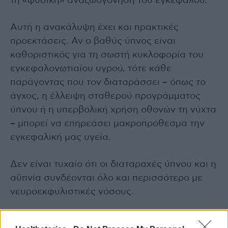
τη «φυσική» αναζωογόνηση του εγκεφάλου.
Αυτή η ανακάλυψη έχει και πρακτικές
προεκτάσεις. Αν ο βαθύς ύπνος είναι
καθοριστικός για τη σωστή κυκλοφορία του
εγκεφαλονωτιαίου υγρού, τότε κάθε
παράγοντας που τον διαταράσσει – όπως το
άγχος, η έλλειψη σταθερού προγράμματος
ύπνου ή η υπερβολική χρήση οθονών τη νύχτα
– μπορεί να επηρεάσει μακροπρόθεσμα την
εγκεφαλική μας υγεία.
Δεν είναι τυχαίο ότι οι διαταραχές ύπνου και η
αϋπνία συνδέονται όλο και περισσότερο με
νευροεκφυλιστικές νόσους.
Παρά τα εντυπωσιακά ευρήματα, η μελέτη