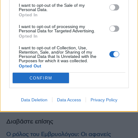
I want to opt-out of the Sale of my
θα στοχεύουν στην ενίσχυση της φυσικής
Personal Data.
αναγέννησης του εγκεφάλου.
Opted In
I want to opt-out of processing my
Μελέτη: Uji M, Li X, Saotome A, Katsumata R,
Personal Data for Targeted Advertising.
Opted In
Waggoner RA, Suzuki C, Ueno K, Aritake S,
Tamaki M. Human deep sleep facilitates
I want to opt-out of Collection, Use,
Retention, Sale, and/or Sharing of my
cerebrospinal fluid dynamics linked to
Personal Data that Is Unrelated with the
Purposes for which it was collected.
spontaneous brain oscillations and neural
Opted Out
events. Proc Natl Acad Sci U S A. 2025 Oct
CONFIRM
14;122(41):e2509626122.
doi:
10.1073/pnas.2509626122
Data Deletion
Data Access
Privacy Policy
photo shutterstock
Διαβάστε επίσης
Ο ρόλος του Εμβρυολόγου: Οι αφανείς