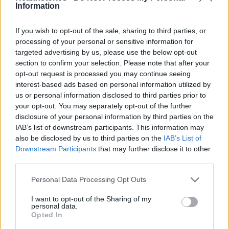
χρόνου.
Information
Τρόποι αποφυγής
If you wish to opt-out of the sale, sharing to third parties, or
processing of your personal or sensitive information for
targeted advertising by us, please use the below opt-out
Τι μειώνει τον κίνδυνο τραυματισμού και
section to confirm your selection. Please note that after your
πόνου στη μέση;
opt-out request is processed you may continue seeing
interest-based ads based on personal information utilized by
-Εργονομικές βαλίτσες
us or personal information disclosed to third parties prior to
your opt-out. You may separately opt-out of the further
Οι αποσκευές με 4 ρόδες και αναδιπλούμενη
disclosure of your personal information by third parties on the
λαβή ελαχιστοποιούν την καταπόνηση της
IAB’s list of downstream participants. This information may
μέσης. Για την άρση τους, επιβάλλεται να
also be disclosed by us to third parties on the
IAB’s List of
Downstream Participants
that may further disclose it to other
βρίσκονται κοντά στο σώμα με τα γόνατα σε
third parties.
κάμψη.
Personal Data Processing Opt Outs
-Καλή στάση σώματος
I want to opt-out of the Sharing of my
Η ίσια η πλάτη με τους ώμους πίσω και τα
personal data.
Opted In
πόδια σε ορθή γωνία με την πλάτη, η χρήση