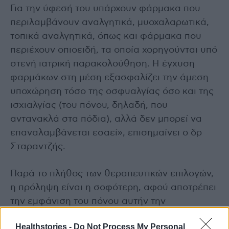
Για την ύφεσή του υπάρχουν φάρμακα που
περιλαμβάνουν αναλγητικά, μυοχαλαρωτικά,
τοπικά αναλγητικά, όπως και φάρμακα που
περιέχουν οπιοειδή, τα οποία χορηγούνται υπό
στενή ιατρική παρακολούθηση. Η έγχυση
φαρμάκων στη μέση εξασφαλίζει την άμεση
υποχώρηση τόσο της οσφυαλγίας όσο και της
ισχιαλγίας (του πόνου, δηλαδή, που
αντανακλά στα πόδια), αλλά δεν μπορεί να
επαναλαμβάνεται εσαεί», επισημαίνει ο δρ
Σταραντζής.
Παρά το πλήθος των θεραπευτικών επιλογών,
η πρόληψη είναι η σοφότερη, αφού αποτρέπει
την εμφάνιση του πόνου αυτήν την
πολυαναμενόμενη χρονική περίοδο του
Healthstories -
Do Not Process My Personal