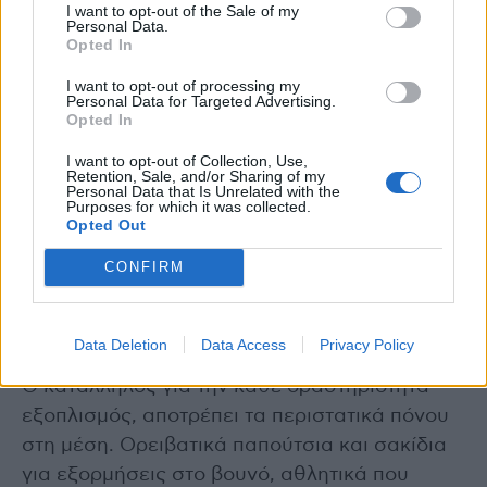
μαξιλαριού μέσης κατά τα πολύωρα ταξίδια
I want to opt-out of the Sale of my
Personal Data.
και ο ύπνος σε ποιοτικό στρώμα μειώνει τον
Opted In
κίνδυνο οσφυαλγίας στις διακοπές.
I want to opt-out of processing my
Personal Data for Targeted Advertising.
Opted In
-Δραστηριότητα, διαλείμματα, προθέρμανση
Η σταδιακή αύξηση των σωματικών
I want to opt-out of Collection, Use,
Retention, Sale, and/or Sharing of my
δραστηριοτήτων, το ζέσταμα των μυών πριν
Personal Data that Is Unrelated with the
Purposes for which it was collected.
από κάθε σπορ και τα διαλείμματα για
Opted Out
περπάτημα κατά τα πολύωρα ταξίδια θα
CONFIRM
διατηρήσουν τους μυς ευέλικτους και
μειώνουν τον κίνδυνο πόνου.
Data Deletion
Data Access
Privacy Policy
-Κατάλληλος εξοπλισμός
Ο κατάλληλος για την κάθε δραστηριότητα
εξοπλισμός, αποτρέπει τα περιστατικά πόνου
στη μέση. Ορειβατικά παπούτσια και σακίδια
για εξορμήσεις στο βουνό, αθλητικά που