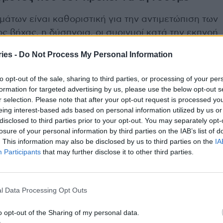
άτων είναι καθοριστική για την αντιμετώπιση των
 βήχας, η δύσπνοια, οι συριγμοί κατά την εκπνοή
άδια που υποδεικνύουν την ανάγκη για επίσκεψη
ies -
Do Not Process My Personal Information
ικό είναι το έντονο ροχαλητό και η υπνηλία κατά
μπορεί να αποτελούν ενδείξεις συνδρόμου άπνοιας
to opt-out of the sale, sharing to third parties, or processing of your per
formation for targeted advertising by us, please use the below opt-out s
r selection. Please note that after your opt-out request is processed y
eing interest-based ads based on personal information utilized by us or
ίναι διαφορετικά ανάλογα με την ηλικία αλλά η
disclosed to third parties prior to your opt-out. You may separately opt-
με την προηγούμενη χρονιά μπορεί να προσφέρει
losure of your personal information by third parties on the IAB’s list of
. This information may also be disclosed by us to third parties on the
IA
Participants
that may further disclose it to other third parties.
έγχου στους πνεύμονες
υστικού συστήματος είναι απαραίτητος για την
l Data Processing Opt Outs
σματική θεραπεία. Περιλαμβάνει σπιρομέτρηση
o opt-out of the Sharing of my personal data.
ς των πνευμόνων καθώς και ειδικές εξετάσεις