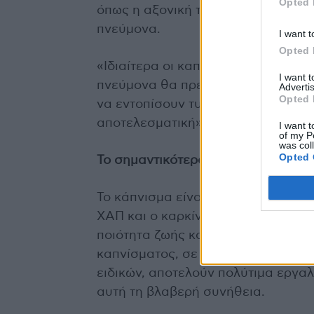
Opted 
όπως η αξονική τομογραφία χαμηλή
πνεύμονα.
I want t
Opted 
«Ιδιαίτερα οι καπνιστές και τα άτο
I want 
πνεύμονα θα πρέπει να εντάξουν τ
Advertis
Opted 
να εντοπίσουν τυχόν προβλήματα σε
αποτελεσματική» τονίζει ο ειδικός.
I want t
of my P
was col
Opted 
Το σημαντικότερο βήμα
Το κάπνισμα είναι η κύρια αιτία ν
ΧΑΠ και ο καρκίνος του πνεύμονα. 
ποιότητα ζωής και αυξάνει το προσ
καπνίσματος, σε συνδυασμό με την
ειδικών, αποτελούν πολύτιμα εργα
αυτή τη βλαβερή συνήθεια.