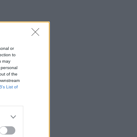
sonal or
ection to
ou may
 personal
out of the
 downstream
B’s List of