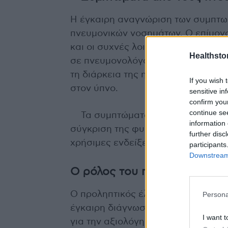
Η έγκαιρη αναγνώριση των συμπτωμ
πνευμονικών νοσημάτων. Ο επίμονος
και οι συχνές λοιμώξεις είναι σημ
Healthstor
σε πνευμονολόγο. Ιδιαίτερα σημαντ
τη διάρκεια της ημέρας, τα οποία 
If you wish 
στον ύπνο.
sensitive in
confirm you
continue se
Τα συμπτώματα αυτά μπορεί να ε
information 
σύγκριση της φυσικής κατάστασης 
further disc
χρήσιμες ενδείξεις.
participants
Downstream 
Ο ρόλος του προληπτικού ελ
Ο προληπτικός έλεγχος του αναπνε
Persona
έγκαιρη διάγνωση και την αποτελε
I want t
για την αξιολόγηση της λειτουργία