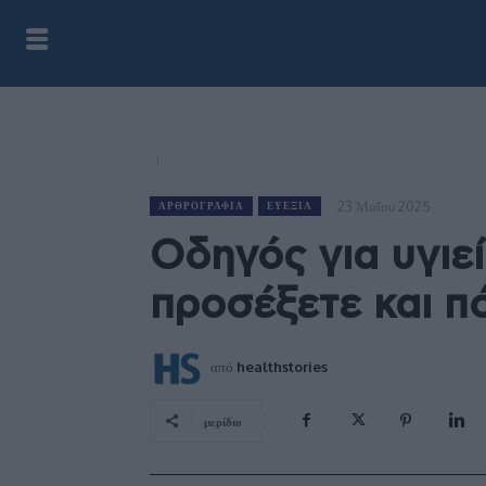
23 Μαΐου 2025
ΑΡΘΡΟΓΡΑΦΊΑ
ΕΥΕΞΊΑ
Οδηγός για υγιεί
προσέξετε και π
από
healthstories
μερίδιο