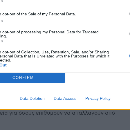
In
ς δόσης ακτινοβολίας για τον καρκίνο του
o opt-out of the Sale of my Personal Data.
In
μα με οικογενειακό ιστορικό καρκίνου του
to opt-out of processing my Personal Data for Targeted
ον προληπτικό έλεγχο στη ζωή τους, προκειμένου
ing.
In
 αρχικό στάδιο, όταν η θεραπεία είναι πιο
o opt-out of Collection, Use, Retention, Sale, and/or Sharing
ersonal Data that Is Unrelated with the Purposes for which it
lected.
Out
CONFIRM
οσημάτων του αναπνευστικού συστήματος, όπως η
Η διακοπή του καπνίσματος βελτιώνει την
δόκιμο επιβίωσης. Τα ιατρεία διακοπής
Data Deletion
Data Access
Privacy Policy
 προσωπική προσπάθεια και την υποστήριξη
λεία για όσους επιθυμούν να απαλλαγούν από