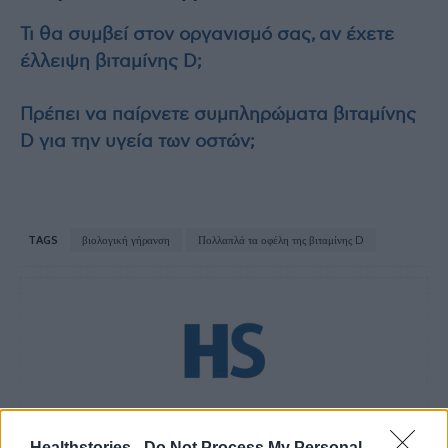
Τι θα συμβεί στον οργανισμό σας, αν έχετε
έλλειψη βιταμίνης D;
Πρέπει να παίρνετε συμπληρώματα βιταμίνης
D για την υγεία των οστών;
TAGS
βιολογική γήρανση
Πολλαπλά τα οφέλη της βιταμίνης D
HS Team
Healthstories -
Do Not Process My Personal