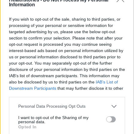
Information
If you wish to opt-out of the sale, sharing to third parties, or
processing of your personal or sensitive information for
targeted advertising by us, please use the below opt-out
section to confirm your selection. Please note that after your
opt-out request is processed you may continue seeing
interest-based ads based on personal information utilized by
us or personal information disclosed to third parties prior to
your opt-out. You may separately opt-out of the further
Δείτε Ακόμη
disclosure of your personal information by third parties on the
IAB’s list of downstream participants. This information may
also be disclosed by us to third parties on the
IAB’s List of
9 πράγματα που δεν πρέπει να λέτε σε
Downstream Participants
that may further disclose it to other
έναν επισκέπτη
third parties.
27 Φεβρουαρίου 2026
Personal Data Processing Opt Outs
Τατουάζ: Μπορεί να επηρεάσει μετά από
I want to opt-out of the Sharing of my
καιρό τα μάτια και την...
personal data.
27 Φεβρουαρίου 2026
Opted In