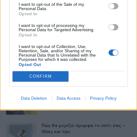
I want to opt-out of the Sale of my
Ταχύτερη βιολογική γήρανση στους
Personal Data.
άνδρες μέσης ηλικίας, από τα
Opted In
«παντοτινά χημικά»
I want to opt-out of processing my
26 Φεβρουαρίου 2026
Personal Data for Targeted Advertising.
Opted In
Γερά οστά σε όλες τις ηλικίες: Χρήσιμες
συμβουλές
I want to opt-out of Collection, Use,
Retention, Sale, and/or Sharing of my
26 Φεβρουαρίου 2026
Personal Data that Is Unrelated with the
Purposes for which it was collected.
Opted Out
Ασφαλές σπίτι για τους ηλικιωμένους –
Οι αλλαγές που κάνουν τη...
CONFIRM
25 Φεβρουαρίου 2026
Η ψυχολογία των γυναικών με καρκίνο
Data Deletion
Data Access
Privacy Policy
μαστού
24 Φεβρουαρίου 2026
Πώς θα μυρίζει όμορφα το σπίτι σας –
Ιδέες και tips