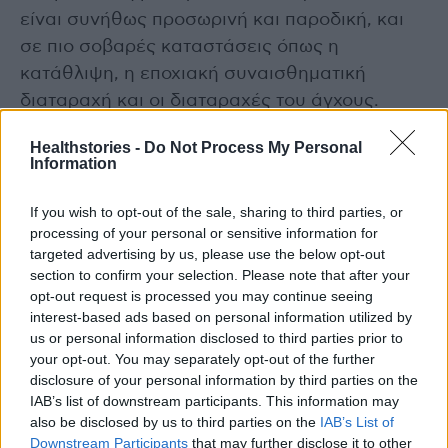
είναι συνήθως προσωρινή και παροδική, και
σε πιο σοβαρές καταστάσεις όπως η
κατάθλιψη, η εποχιακή συναισθηματική
διαταραχή και οι διαταραχές του άγχους.
Healthstories -
Do Not Process My Personal
Και γι’ αυτούς τους ανθρώπους που έχουν ήδη
Information
ένα ψυχολογικό πρόβλημα, το στρες των
εορτών μπορεί να κάνει τα πράγματα
If you wish to opt-out of the sale, sharing to third parties, or
processing of your personal or sensitive information for
χειρότερα.
targeted advertising by us, please use the below opt-out
section to confirm your selection. Please note that after your
Διαβάστε επίσης
opt-out request is processed you may continue seeing
interest-based ads based on personal information utilized by
ΕΟΔΥ: Συμβουλές για την πρόληψη των
us or personal information disclosed to third parties prior to
τροφιμογενών νοσημάτων την περίοδο των
your opt-out. You may separately opt-out of the further
disclosure of your personal information by third parties on the
γιορτών
IAB’s list of downstream participants. This information may
also be disclosed by us to third parties on the
IAB’s List of
Γεύμα Αγάπης στο Γηροκομείο Αθηνών
Downstream Participants
that may further disclose it to other