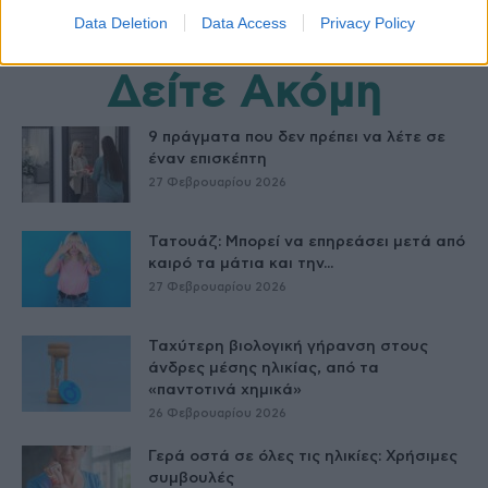
Data Deletion
Data Access
Privacy Policy
Δείτε Ακόμη
9 πράγματα που δεν πρέπει να λέτε σε
έναν επισκέπτη
27 Φεβρουαρίου 2026
Τατουάζ: Μπορεί να επηρεάσει μετά από
καιρό τα μάτια και την...
27 Φεβρουαρίου 2026
Ταχύτερη βιολογική γήρανση στους
άνδρες μέσης ηλικίας, από τα
«παντοτινά χημικά»
26 Φεβρουαρίου 2026
Γερά οστά σε όλες τις ηλικίες: Χρήσιμες
συμβουλές