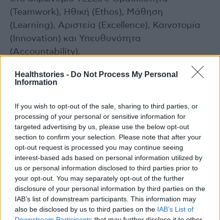
(Teamwork), Ηθική (Ethos), Μάθηση
(Learning), Αριστεία (Excellence), Καινοτομία
(Innovation) και Υπευθυνότητα
(Accountability).
Healthstories -
Do Not Process My Personal
Διαβάστε επίσης
Information
UNI-PHARMA: Το καινοτόμο συμπλήρωμα
If you wish to opt-out of the sale, sharing to third parties, or
διατροφής LactoLevure βραβεύτηκε στα Prix
processing of your personal or sensitive information for
targeted advertising by us, please use the below opt-out
Galien
section to confirm your selection. Please note that after your
opt-out request is processed you may continue seeing
«Προϊόν Της Χρονιάς 2025»: 4 βραβεύσεις για
interest-based ads based on personal information utilized by
InterMed και UNI-PHARMA
us or personal information disclosed to third parties prior to
your opt-out. You may separately opt-out of the further
disclosure of your personal information by third parties on the
IAB’s list of downstream participants. This information may
also be disclosed by us to third parties on the
IAB’s List of
Downstream Participants
that may further disclose it to other