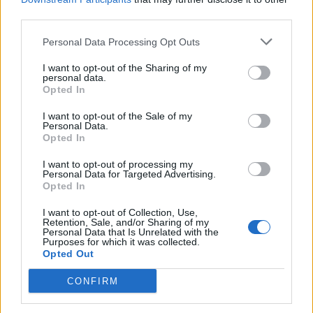
third parties.
TAGS
Η UNI-PHARMA «True Leader»
Personal Data Processing Opt Outs
Όμιλος Φαρμακευτικών Επιχειρήσεων Τσέτη
I want to opt-out of the Sharing of my
personal data.
Opted In
I want to opt-out of the Sale of my
Personal Data.
Opted In
I want to opt-out of processing my
Personal Data for Targeted Advertising.
HS Team
Opted In
I want to opt-out of Collection, Use,
Retention, Sale, and/or Sharing of my
Personal Data that Is Unrelated with the
Purposes for which it was collected.
Opted Out
CONFIRM