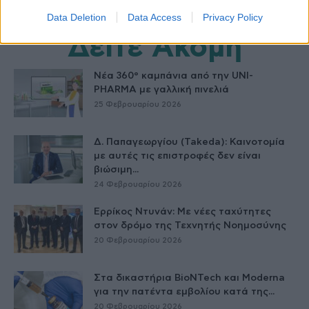
Data Deletion
Data Access
Privacy Policy
Δείτε Ακόμη
Νέα 360° καμπάνια από την UNI-
PHARMA με γαλλική πινελιά
25 Φεβρουαρίου 2026
Δ. Παπαγεωργίου (Takeda): Καινοτομία
με αυτές τις επιστροφές δεν είναι
βιώσιμη...
24 Φεβρουαρίου 2026
Ερρίκος Ντυνάν: Με νέες ταχύτητες
στον δρόμο της Τεχνητής Νοημοσύνης
20 Φεβρουαρίου 2026
Στα δικαστήρια BioNTech και Moderna
για την πατέντα εμβολίου κατά της...
20 Φεβρουαρίου 2026