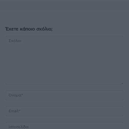
Έχετε κάποιο σχόλιο;
Σχόλιο:
Όν
Ema
Ισ