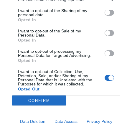
PHARMA με γαλλική πινελιά
25 Φεβρουαρίου 2026
I want to opt-out of the Sharing of my
personal data.
Opted In
Δ. Παπαγεωργίου (Takeda): Καινοτομία
I want to opt-out of the Sale of my
με αυτές τις επιστροφές δεν είναι
Personal Data.
βιώσιμη...
Opted In
24 Φεβρουαρίου 2026
I want to opt-out of processing my
Ερρίκος Ντυνάν: Με νέες ταχύτητες
Personal Data for Targeted Advertising.
Opted In
στον δρόμο της Τεχνητής Νοημοσύνης
20 Φεβρουαρίου 2026
I want to opt-out of Collection, Use,
Retention, Sale, and/or Sharing of my
Personal Data that Is Unrelated with the
Στα δικαστήρια BioNTech και Moderna
Purposes for which it was collected.
Opted Out
για την πατέντα εμβολίου κατά της...
20 Φεβρουαρίου 2026
CONFIRM
Μπαρμπετάκη – PIF: Υπό ασφυκτική
πίεση η φαρμακευτική καινοτομία
Data Deletion
Data Access
Privacy Policy
19 Φεβρουαρίου 2026