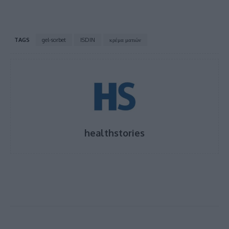
TAGS
gel-sorbet
ISDIN
κρέμα ματιών
healthstories