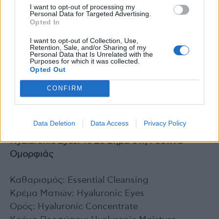
I want to opt-out of processing my
100% άμεση ενυδάτωση
Personal Data for Targeted Advertising.
Opted In
97% πιο λεία και αναζωογονημένη επιδερμίδα
I want to opt-out of Collection, Use,
Retention, Sale, and/or Sharing of my
Personal Data that Is Unrelated with the
Purposes for which it was collected.
¹User test to evaluate efficacy and safety
Opted Out
through dermatological evaluation and
subjective questionnaires of a cream on 30
CONFIRM
women with all skin types for 4 weeks applied
twice daily.
Data Deletion
Data Access
Privacy Policy
Hyaluronic Eyes: Το 2ο Βήμα στη Ρουτίνα
Ομορφιάς
Καθαρισμός: Essential Cleansing
Κρέμα Ματιών: Hyaluronic Eyes
Ορός: Hyaluronic Concentrate