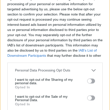
αντιγηραντική δράση.
processing of your personal or sensitive information for
targeted advertising by us, please use the below opt-out
section to confirm your selection. Please note that after your
Εκχύλισμα Camellia japonica: Η Camellia
opt-out request is processed you may continue seeing
japonica από την Κορέα, ονομάζεται
interest-based ads based on personal information utilized by
us or personal information disclosed to third parties prior to
“χειμερινό τριαντάφυλλο” επειδή ανθίζει από
your opt-out. You may separately opt-out of the further
τον Οκτώβριο έως τον Μάρτιο και είναι ικανό
disclosure of your personal information by third parties on the
να επιβιώσει κάτω από το χιόνι. Συμβάλλει
IAB’s list of downstream participants. This information may
στην καταπολέμηση των επιπτώσεων της
also be disclosed by us to third parties on the
IAB’s List of
Downstream Participants
that may further disclose it to other
ρύπανσης χάρη στις αντιοξειδωτικές του
third parties.
ιδιότητες. Εμποδίζει τις ελεύθερες ρίζες (ROS)
και την αποδόμηση του κολλαγόνου.
Personal Data Processing Opt Outs
I want to opt-out of the Sharing of my
Κλινικά αποτελέσματα (μετά από 28 ημέρες):
personal data.
Opted In
93% πιο φωτεινή, φρέσκια και ξεκούραστη
I want to opt-out of the Sale of my
Personal Data.
επιδερμίδα
Opted In