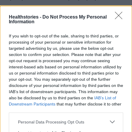
Διαβάστε επίσης
Healthstories -
Do Not Process My Personal
Information
GSK Ελλάδος: Μισός αιώνας δυναμικής
παρουσίας και συμβολής στη χώρα
If you wish to opt-out of the sale, sharing to third parties, or
processing of your personal or sensitive information for
targeted advertising by us, please use the below opt-out
Έρευνα: Το αντίσωμα της Vir και της GSK
section to confirm your selection. Please note that after your
αποτελεσματικό και στις μεταλλάξεις
opt-out request is processed you may continue seeing
interest-based ads based on personal information utilized by
us or personal information disclosed to third parties prior to
your opt-out. You may separately opt-out of the further
disclosure of your personal information by third parties on the
TAGS
GSK Ελλάδος
IAB’s list of downstream participants. This information may
Η Lizzie Champion αναλαμβάνει νέα Πρόεδρος ΔΣ και Διευθύνουσα Σύμβουλος
also be disclosed by us to third parties on the
IAB’s List of
Downstream Participants
that may further disclose it to other
third parties.
Personal Data Processing Opt Outs