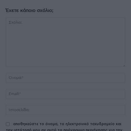
Έχετε κάποιο σχόλιο;
Σχόλιο:
Όν
Ema
Ισ
αποθηκεύστε το όνομα, το ηλεκτρονικό ταχυδρομείο και
τον ιστότοπό μου σε αυτό το πρόγραμμα περιήγησης για την