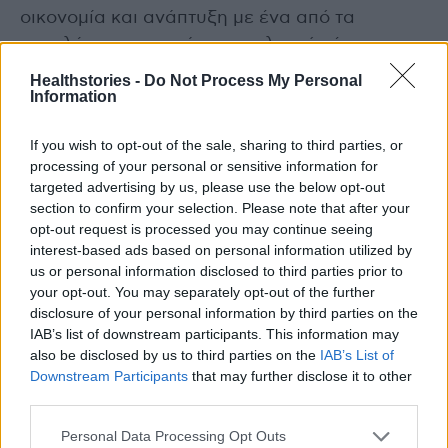
οικονομία και ανάπτυξη με ένα από τα
μεγαλύτερα προγράμματα κλινικής έρευνας
στην Ελλάδα».
Healthstories -
Do Not Process My Personal
Information
Επενδύσεις στην έρευνα
If you wish to opt-out of the sale, sharing to third parties, or
processing of your personal or sensitive information for
Με περισσότερα από 60 χρόνια αδιάλειπτης
targeted advertising by us, please use the below opt-out
παρουσίας στην Ελλάδα και με ένα
section to confirm your selection. Please note that after your
χαρτοφυλάκιο καινοτόμων θεραπειών στην
opt-out request is processed you may continue seeing
ανοσο-ογκολογία, την αιματολογία, την
interest-based ads based on personal information utilized by
us or personal information disclosed to third parties prior to
ανοσολογία και την καρδιολογία, η Bristol
your opt-out. You may separately opt-out of the further
Myers Squibb συνεχίζει να επενδύει στην
disclosure of your personal information by third parties on the
έρευνα, την καινοτομία και την πρόσβαση των
IAB’s list of downstream participants. This information may
also be disclosed by us to third parties on the
IAB’s List of
ασθενών, παραμένοντας στρατηγικός εταίρος
Downstream Participants
that may further disclose it to other
για την υλοποίηση μιας φαρμακευτικής
third parties.
πολιτικής που υπηρετεί τον ασθενή και τη
Personal Data Processing Opt Outs
δημόσια υγεία.