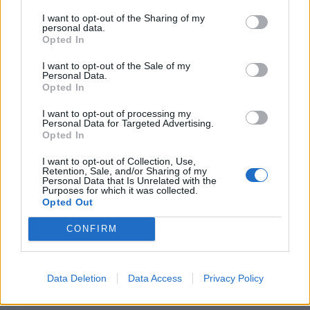
I want to opt-out of the Sharing of my
personal data.
Διαβάστε επίσης
Opted In
Υπερτροφική μυοκαρδιοπάθεια: Νέα
I want to opt-out of the Sale of my
Personal Data.
ενημερωτική ιστοσελίδα από την Bristol Myers
Opted In
Squibb
I want to opt-out of processing my
Personal Data for Targeted Advertising.
Opted In
Πάνω από 200 εργαζόμενοι της MSD Ελλάδος
υλοποίησαν 17 δράσεις προσφοράς, σε μία
I want to opt-out of Collection, Use,
Retention, Sale, and/or Sharing of my
μέρα
Personal Data that Is Unrelated with the
Purposes for which it was collected.
Opted Out
CONFIRM
TAGS
Bristol Myers Squibb
Το βιώσιμο μοντέλο φαρμακευτικής πολιτικής
Data Deletion
Data Access
Privacy Policy