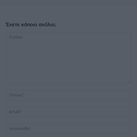
Έχετε κάποιο σχόλιο;
Σχόλιο:
Όν
Ema
Ισ