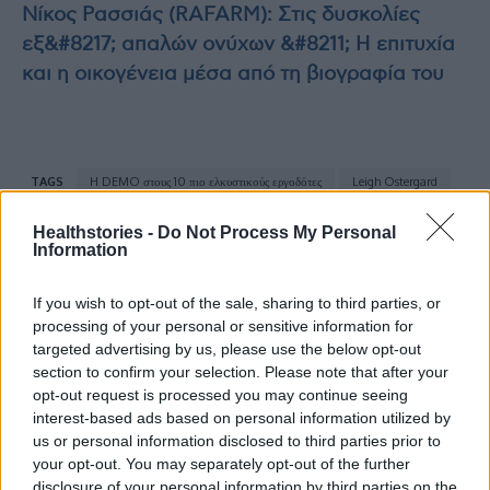
Νίκος Ρασσιάς (RAFARM): Στις δυσκολίες
εξ&#8217; απαλών ονύχων &#8211; Η επιτυχία
και η οικογένεια μέσα από τη βιογραφία του
TAGS
H DEMO στους 10 πιο ελκυστικούς εργοδότες
Leigh Ostergard
Κωνσταντίνος Κοτσίφης
Healthstories -
Do Not Process My Personal
Information
If you wish to opt-out of the sale, sharing to third parties, or
processing of your personal or sensitive information for
targeted advertising by us, please use the below opt-out
section to confirm your selection. Please note that after your
opt-out request is processed you may continue seeing
HS Team
interest-based ads based on personal information utilized by
us or personal information disclosed to third parties prior to
your opt-out. You may separately opt-out of the further
disclosure of your personal information by third parties on the