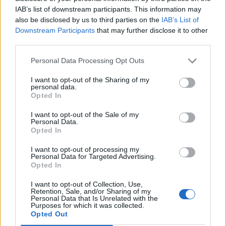
IAB’s list of downstream participants. This information may
also be disclosed by us to third parties on the
IAB’s List of
Downstream Participants
that may further disclose it to other
third parties.
Personal Data Processing Opt Outs
I want to opt-out of the Sharing of my
personal data.
Δείτε Ακόμη
Opted In
I want to opt-out of the Sale of my
Νέα 360° καμπάνια από την UNI-
Personal Data.
PHARMA με γαλλική πινελιά
Opted In
25 Φεβρουαρίου 2026
I want to opt-out of processing my
Personal Data for Targeted Advertising.
Opted In
Δ. Παπαγεωργίου (Takeda): Καινοτομία
με αυτές τις επιστροφές δεν είναι
I want to opt-out of Collection, Use,
βιώσιμη...
Retention, Sale, and/or Sharing of my
24 Φεβρουαρίου 2026
Personal Data that Is Unrelated with the
Purposes for which it was collected.
Opted Out
Ερρίκος Ντυνάν: Με νέες ταχύτητες