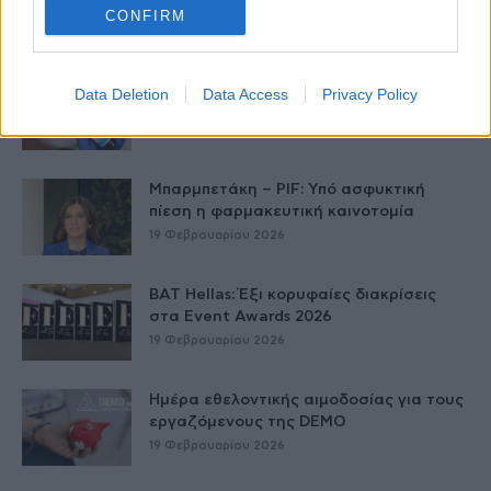
στον δρόμο της Τεχνητής Νοημοσύνης
CONFIRM
20 Φεβρουαρίου 2026
Στα δικαστήρια BioNTech και Moderna
Data Deletion
Data Access
Privacy Policy
για την πατέντα εμβολίου κατά της...
20 Φεβρουαρίου 2026
Μπαρμπετάκη – PIF: Υπό ασφυκτική
πίεση η φαρμακευτική καινοτομία
19 Φεβρουαρίου 2026
BAT Hellas: Έξι κορυφαίες διακρίσεις
στα Event Awards 2026
19 Φεβρουαρίου 2026
Ημέρα εθελοντικής αιμοδοσίας για τους
εργαζόμενους της DEMO
19 Φεβρουαρίου 2026