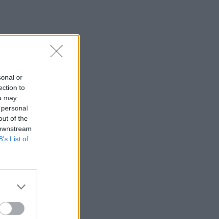
sonal or
ection to
ou may
 personal
out of the
 downstream
B’s List of