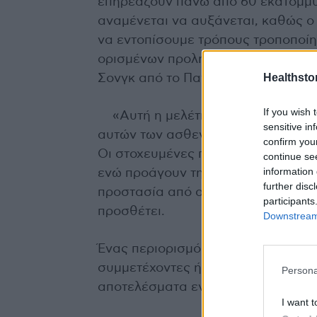
επηρεάζουν πάνω από 60 εκατομμύ
αναμένεται να αυξάνεται, καθώς ο
να εντοπίσουμε τρόπους τροποποίη
ορισμένων προληπτικών εργαλείων»
Healthstor
Σονγκ από το Πανεπιστήμιο Σιτσουά
If you wish 
«Αυτή η μελέτη υπογραμμίζει τη
sensitive in
αυτών των ασθενειών των ανθρώπω
confirm you
Οι στοχευμένες παρεμβάσεις για τη
continue se
information 
ενώ προάγουν την υγιή μυϊκή ανάπτ
further disc
προστασία από αυτές τις ασθένειες
participants
προσθέτει.
Downstream 
Ένας περιορισμός της μελέτης, σύμφ
συμμετέχοντες ήταν κυρίως λευκοί
Persona
αποτελέσματα ενδέχεται να μην ισ
I want t