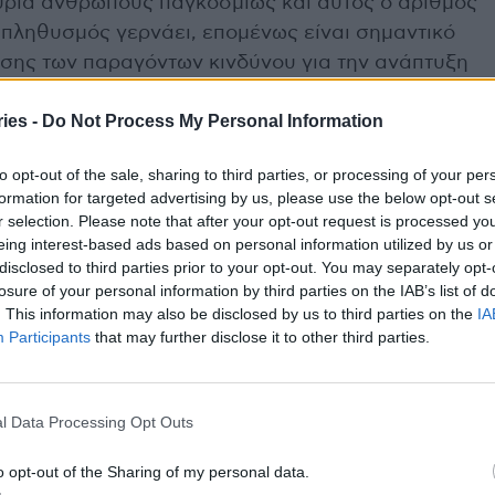
ρια ανθρώπους παγκοσμίως και αυτός ο αριθμός
 πληθυσμός γερνάει, επομένως είναι σημαντικό
σης των παραγόντων κινδύνου για την ανάπτυξη
, επισημαίνει ο συγγραφέας της μελέτης Χουάν
ies -
Do Not Process My Personal Information
ν στο Τσενγκντού της Κίνας.
to opt-out of the sale, sharing to third parties, or processing of your per
 δυνατότητα μείωσης του κινδύνου εμφάνισης
formation for targeted advertising by us, please use the below opt-out s
ν βελτιώνοντας τη σύσταση του σώματός τους.
r selection. Please note that after your opt-out request is processed y
 μείωση του λίπους του κορμού και των χεριών,
eing interest-based ads based on personal information utilized by us or
disclosed to third parties prior to your opt-out. You may separately opt-
υξη μπορεί να είναι πιο αποτελεσματικές για την
losure of your personal information by third parties on the IAB’s list of
 σε σχέση με τον γενικό έλεγχο του βάρους»,
. This information may also be disclosed by us to third parties on the
IA
Participants
that may further disclose it to other third parties.
ωνα με τους ερευνητές, είναι ότι οι
 από το Ηνωμένο Βασίλειο, επομένως τα
l Data Processing Opt Outs
χύουν για άλλους πληθυσμούς.
o opt-out of the Sharing of my personal data.