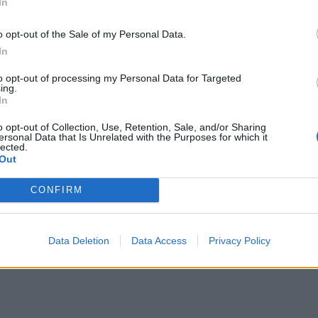
In
o opt-out of the Sale of my Personal Data.
In
to opt-out of processing my Personal Data for Targeted
ing.
In
τομμύρια ασθενείς – Ανακοινώσεις σήμερα από ΠΙΣ
o opt-out of Collection, Use, Retention, Sale, and/or Sharing
ersonal Data that Is Unrelated with the Purposes for which it
lected.
 Η ύπουλη απειλή για την όραση
Out
CONFIRM
ερ
λίπος σε κοιλιά και χέρια
Πάρκινσον
Data Deletion
Data Access
Privacy Policy