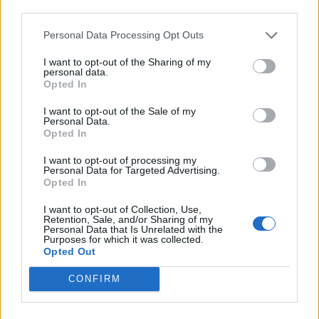
third parties.
Δείτε Ακόμη
Personal Data Processing Opt Outs
I want to opt-out of the Sharing of my
Μεταπροπονητική πείνα: Ο λόγος που
personal data.
θέλεις να καταβροχθίσεις τα πάντα
Opted In
μετά...
I want to opt-out of the Sale of my
27 Φεβρουαρίου 2026
Personal Data.
Opted In
Γαστρικός Δακτύλιος: Γιατί πρέπει να
αφαιρείται; 8 ερωτήσεις και απαντήσεις
I want to opt-out of processing my
Personal Data for Targeted Advertising.
27 Φεβρουαρίου 2026
Opted In
Η παρηγοριά στο φαγητό δεν είναι
I want to opt-out of Collection, Use,
Retention, Sale, and/or Sharing of my
έλλειψη πειθαρχίας – Λειτουργεί ως...
Personal Data that Is Unrelated with the
Purposes for which it was collected.
27 Φεβρουαρίου 2026
Opted Out
Κατάθλιψη και αγχώδεις διαταραχές:
CONFIRM
Ποια διατροφή μπορεί να βοηθήσει;
26 Φεβρουαρίου 2026