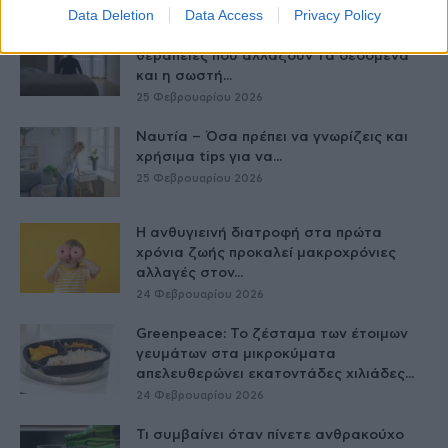
Data Deletion
Data Access
Privacy Policy
Παχυσαρκία: Οι φαρμακευτικές
θεραπείες που αλλάζουν τα δεδομένα
και η σωστή...
25 Φεβρουαρίου 2026
Ναυτία – Όσα πρέπει να γνωρίζεις και
χρήσιμα tips για να...
25 Φεβρουαρίου 2026
Η ανθυγιεινή διατροφή στα πρώτα
χρόνια ζωής προκαλεί μακροχρόνιες
αλλαγές στον...
24 Φεβρουαρίου 2026
Greenpeace: Το ζέσταμα των έτοιμων
γευμάτων στα μικροκύματα
απελευθερώνει εκατοντάδες χιλιάδες...
24 Φεβρουαρίου 2026
Τι συμβαίνει όταν πίνετε ανθρακούχο