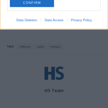
CONFIRM
Το TikTok ανακάλυψε έναν γρήγορο και
εύκολο τρόπο να χάσετε κιλά &#8211;
Data Deletion
Data Access
Privacy Policy
Προσοχή, λένε οι διατροφολόγοι
TAGS
ασθένειες
οφέλη
σολομός
HS Team