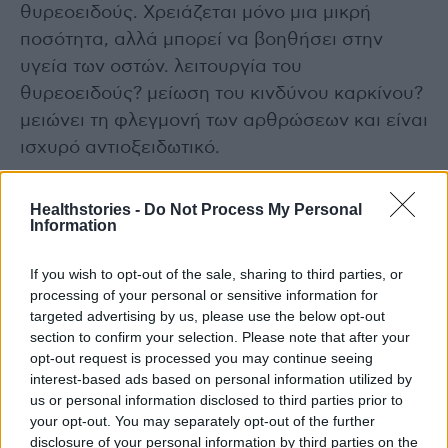
θυρεοειδούς. Χρειάζεται μόνο μια μικρή
ποσότητα, αλλά μπορεί να βοηθήσει στην
υγεία των οστών. λειτουργία του
θυρεοειδούς? μείωση του κινδύνου καρκίνου?
μειώνει τη φλεγμονή των αρθρώσεων και είναι
ισχυρό αντιοξειδωτικό.
Ασταξανθίνη
Healthstories -
Do Not Process My Personal
Information
Είναι ένα αντιοξειδωτικό που δίνει στη σάρκα
του σολομού το κόκκινο χρώμα. Βοηθά να?
If you wish to opt-out of the sale, sharing to third parties, or
processing of your personal or sensitive information for
Χαμηλότερος κίνδυνος καρδιακής νόσου.
targeted advertising by us, please use the below opt-out
μειώνει την LDL (κακή χοληστερόλη) και
section to confirm your selection. Please note that after your
αυξάνει την HDL (καλή χοληστερόλη).
opt-out request is processed you may continue seeing
Λειτουργεί με βιταμίνες Β για την προστασία
interest-based ads based on personal information utilized by
us or personal information disclosed to third parties prior to
του εγκεφάλου και του νευρικού συστήματος
your opt-out. You may separately opt-out of the further
από φλεγμονές. βοηθούν στην πρόληψη της
disclosure of your personal information by third parties on the