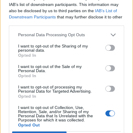
βλάβης του δέρματος και καθυστερούν τη
IAB’s list of downstream participants. This information may
also be disclosed by us to third parties on the
IAB’s List of
γήρανση.
Downstream Participants
that may further disclose it to other
third parties.
Με τόσους πολλούς λόγους για να
Personal Data Processing Opt Outs
καταναλώνετε σολομό, η σημασία της πηγής
του ψαριού είναι τόσο σημαντική. Ο σολομός
I want to opt-out of the Sharing of my
personal data.
εκτροφής πρέπει να αποφεύγεται καθώς
Opted In
συχνά περιέχει ορμόνες, ασθένειες, βαρέα
I want to opt-out of the Sale of my
μέταλλα και παράσιτα. Ο άγριος σολομός
Personal Data.
είναι μακράν η πιο υγιεινή επιλογή και το να
Opted In
τον πιάσεις μόνος σου μπορεί να είναι πολύ
I want to opt-out of processing my
Personal Data for Targeted Advertising.
ικανοποιητικό.
Opted In
Διαβάστε επίσης
I want to opt-out of Collection, Use,
Retention, Sale, and/or Sharing of my
Personal Data that Is Unrelated with the
Purposes for which it was collected.
Καρύδια: Μια σούπερ αντιοξειδωτική τροφή
Opted Out
για την άνοιξη