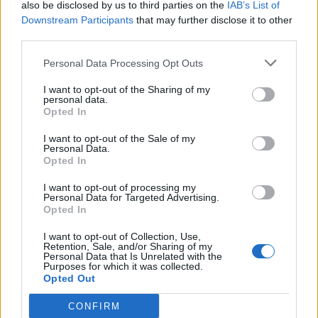
also be disclosed by us to third parties on the
IAB’s List of
Λήγει η μπύρα; Τι συμβαίνει αν την έχετε
Downstream Participants
that may further disclose it to other
ξεχάσει στο ντουλάπι ή το ψυγείο
third parties.
Personal Data Processing Opt Outs
I want to opt-out of the Sharing of my
TAGS
«νέα πυραμίδα» διατροφής
λιπαρά
Τι αλλάζει σε πρωτεΐνη
personal data.
Opted In
I want to opt-out of the Sale of my
Personal Data.
Opted In
I want to opt-out of processing my
Personal Data for Targeted Advertising.
Opted In
HS Team
I want to opt-out of Collection, Use,
Retention, Sale, and/or Sharing of my
Personal Data that Is Unrelated with the
Purposes for which it was collected.
Opted Out
CONFIRM