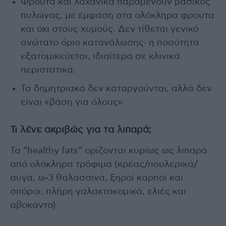
Φρούτα και λαχανικά παραμένουν βασικός
πυλώνας, με έμφαση στα ολόκληρα φρούτα
και όχι στους χυμούς. Δεν τίθεται γενικό
ανώτατο όριο κατανάλωσης· η ποσότητα
εξατομικεύεται, ιδιαίτερα σε κλινικά
περιστατικά.
Τα δημητριακά δεν καταργούνται, αλλά δεν
είναι «βάση για όλους»
Τι λένε ακριβώς για τα λιπαρά;
Τα “healthy fats” ορίζονται κυρίως ως λιπαρά
από ολόκληρα τρόφιμα (κρέας/πουλερικά/
αυγά, ω-3 θαλασσινά, ξηροί καρποί και
σπόροι, πλήρη γαλακτοκομικά, ελιές και
αβοκάντο)