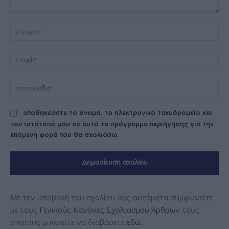
Σχόλιο:
Όν
Ema
Ισ
αποθηκεύστε το όνομα, το ηλεκτρονικό ταχυδρομείο και
τον ιστότοπό μου σε αυτό το πρόγραμμα περιήγησης για την
επόμενη φορά που θα σχολιάσω.
Με την υποβολή του σχολίου σας αυτόματα συμφωνείτε
με τους
Γενικούς Κανόνες Σχολιασμού Άρθρων
τους
οποίους μπορείτε να διαβάσετε
εδώ
.