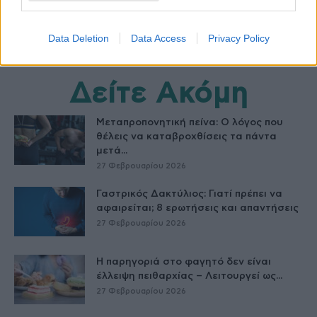
Data Deletion
Data Access
Privacy Policy
Δείτε Ακόμη
Μεταπροπονητική πείνα: Ο λόγος που
θέλεις να καταβροχθίσεις τα πάντα
μετά...
27 Φεβρουαρίου 2026
Γαστρικός Δακτύλιος: Γιατί πρέπει να
αφαιρείται; 8 ερωτήσεις και απαντήσεις
27 Φεβρουαρίου 2026
Η παρηγοριά στο φαγητό δεν είναι
έλλειψη πειθαρχίας – Λειτουργεί ως...
27 Φεβρουαρίου 2026