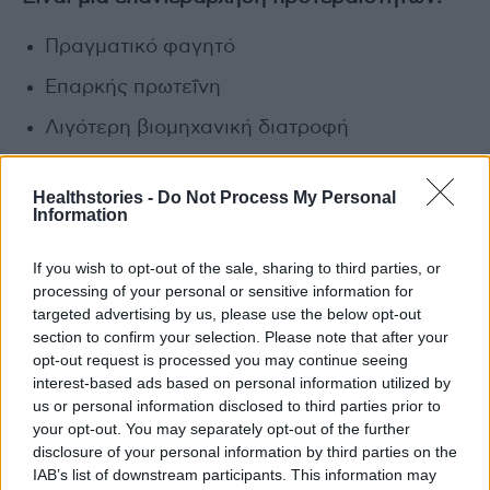
Πραγματικό φαγητό
Επαρκής πρωτεΐνη
Λιγότερη βιομηχανική διατροφή
Η εφαρμογή της πρέπει να εξατομικεύεται,
Healthstories -
Do Not Process My Personal
Information
ειδικά σε κλινικά περιστατικά», καταλήγει ο κ.
Καραφυλλίδης.
If you wish to opt-out of the sale, sharing to third parties, or
processing of your personal or sensitive information for
photo shutterstock
targeted advertising by us, please use the below opt-out
section to confirm your selection. Please note that after your
opt-out request is processed you may continue seeing
Διαβάστε επίσης
interest-based ads based on personal information utilized by
us or personal information disclosed to third parties prior to
Οι πειρασμοί της Τσικνοπέμπτης και πώς θα
your opt-out. You may separately opt-out of the further
τους ελέγξουμε
disclosure of your personal information by third parties on the
IAB’s list of downstream participants. This information may