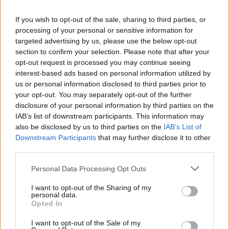
If you wish to opt-out of the sale, sharing to third parties, or
Κίμτσι: Τα οφέλη και ο κίνδυνος από το
processing of your personal or sensitive information for
δημοφιλές κορεάτικο συνοδευτικό
targeted advertising by us, please use the below opt-out
section to confirm your selection. Please note that after your
opt-out request is processed you may continue seeing
interest-based ads based on personal information utilized by
us or personal information disclosed to third parties prior to
TAGS
διατροφική αξία
κίνδυνοι
φυτικά ροφήματα
your opt-out. You may separately opt-out of the further
disclosure of your personal information by third parties on the
IAB’s list of downstream participants. This information may
also be disclosed by us to third parties on the
IAB’s List of
Downstream Participants
that may further disclose it to other
third parties.
Personal Data Processing Opt Outs
HS Team
I want to opt-out of the Sharing of my
personal data.
Opted In
I want to opt-out of the Sale of my