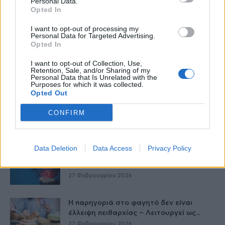
Personal Data.
Opted In
I want to opt-out of processing my
Personal Data for Targeted Advertising.
Opted In
I want to opt-out of Collection, Use,
Retention, Sale, and/or Sharing of my
Personal Data that Is Unrelated with the
Δείτε Ακόμη
Purposes for which it was collected.
Opted Out
Μεταπροπονητική πείνα: Ο λόγος που
CONFIRM
θέλεις να καταβροχθίσεις τα πάντα
μετά...
27 Φεβρουαρίου 2026
Data Deletion
Data Access
Privacy Policy
Γαστρικός Δακτύλιος: Γιατί πρέπει να
αφαιρείται; 8 ερωτήσεις και απαντήσεις
27 Φεβρουαρίου 2026
Η παρηγοριά στο φαγητό δεν είναι
έλλειψη πειθαρχίας – Λειτουργεί ως...
27 Φεβρουαρίου 2026