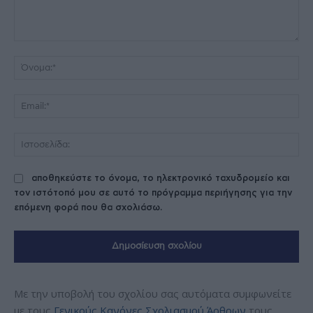
Σχόλιο:
Όν
Ema
Ισ
αποθηκεύστε το όνομα, το ηλεκτρονικό ταχυδρομείο και
τον ιστότοπό μου σε αυτό το πρόγραμμα περιήγησης για την
επόμενη φορά που θα σχολιάσω.
Με την υποβολή του σχολίου σας αυτόματα συμφωνείτε
με τους
Γενικούς Κανόνες Σχολιασμού Άρθρων
τους