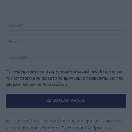
Σχόλιο:
Όν
Ema
Ισ
αποθηκεύστε το όνομα, το ηλεκτρονικό ταχυδρομείο και
τον ιστότοπό μου σε αυτό το πρόγραμμα περιήγησης για την
επόμενη φορά που θα σχολιάσω.
Με την υποβολή του σχολίου σας αυτόματα συμφωνείτε
με τους
Γενικούς Κανόνες Σχολιασμού Άρθρων
τους