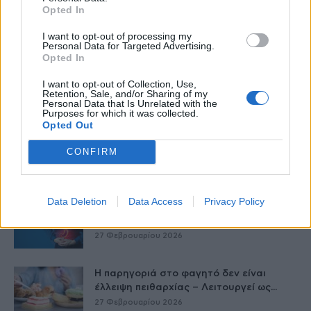
Opted In
I want to opt-out of processing my
Personal Data for Targeted Advertising.
Opted In
I want to opt-out of Collection, Use,
Retention, Sale, and/or Sharing of my
Δείτε Ακόμη
Personal Data that Is Unrelated with the
Purposes for which it was collected.
Opted Out
Μεταπροπονητική πείνα: Ο λόγος που
θέλεις να καταβροχθίσεις τα πάντα
CONFIRM
μετά...
27 Φεβρουαρίου 2026
Data Deletion
Data Access
Privacy Policy
Γαστρικός Δακτύλιος: Γιατί πρέπει να
αφαιρείται; 8 ερωτήσεις και απαντήσεις
27 Φεβρουαρίου 2026
Η παρηγοριά στο φαγητό δεν είναι
έλλειψη πειθαρχίας – Λειτουργεί ως...
27 Φεβρουαρίου 2026