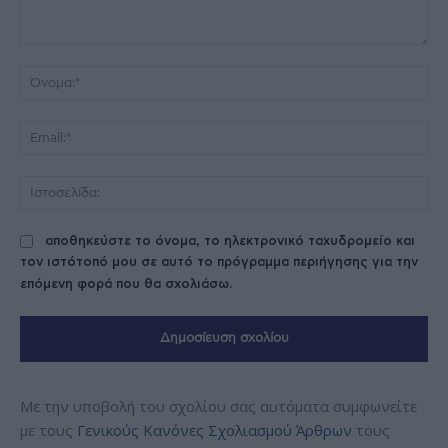
Σχόλιο:
Όν
Ema
Ισ
αποθηκεύστε το όνομα, το ηλεκτρονικό ταχυδρομείο και
τον ιστότοπό μου σε αυτό το πρόγραμμα περιήγησης για την
επόμενη φορά που θα σχολιάσω.
Με την υποβολή του σχολίου σας αυτόματα συμφωνείτε
με τους
Γενικούς Κανόνες Σχολιασμού Άρθρων
τους