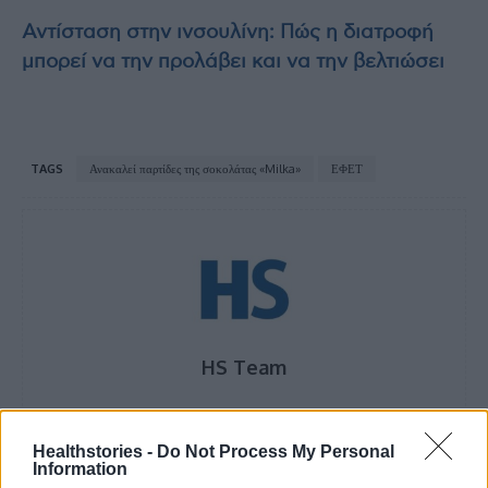
Αντίσταση στην ινσουλίνη: Πώς η διατροφή
μπορεί να την προλάβει και να την βελτιώσει
TAGS
Ανακαλεί παρτίδες της σοκολάτας «Milka»
ΕΦΕΤ
HS Team
Healthstories -
Do Not Process My Personal
Information