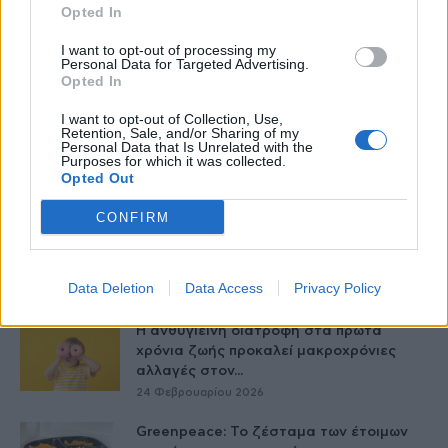
Opted In
Κατάθλιψη και αγχώδεις διαταραχές:
I want to opt-out of processing my
Ποια διατροφή μπορεί να βοηθήσει;
Personal Data for Targeted Advertising.
Opted In
26 Φεβρουαρίου 2026
I want to opt-out of Collection, Use,
Retention, Sale, and/or Sharing of my
Παχυσαρκία: Οι φαρμακευτικές
Personal Data that Is Unrelated with the
θεραπείες που αλλάζουν τα δεδομένα
Purposes for which it was collected.
και η σωστή...
Opted Out
25 Φεβρουαρίου 2026
CONFIRM
Ναυτία – Όσα πρέπει να γνωρίζεις και
χρήσιμα tips για να...
25 Φεβρουαρίου 2026
Data Deletion
Data Access
Privacy Policy
Η ανθυγιεινή διατροφή στα πρώτα
χρόνια ζωής προκαλεί μακροχρόνιες
αλλαγές στον...
24 Φεβρουαρίου 2026
Greenpeace: Το ζέσταμα των έτοιμων