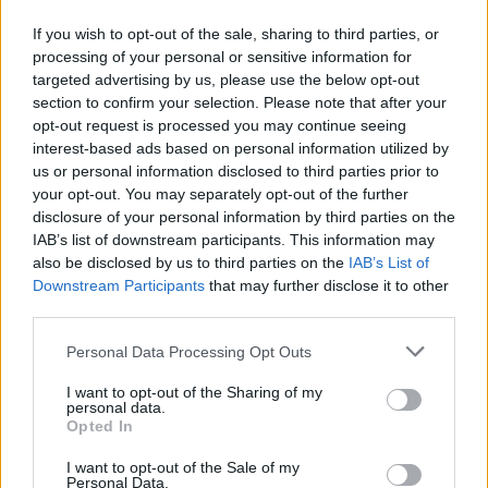
If you wish to opt-out of the sale, sharing to third parties, or
processing of your personal or sensitive information for
targeted advertising by us, please use the below opt-out
section to confirm your selection. Please note that after your
opt-out request is processed you may continue seeing
interest-based ads based on personal information utilized by
Δείτε Ακόμη
us or personal information disclosed to third parties prior to
your opt-out. You may separately opt-out of the further
Μεταπροπονητική πείνα: Ο λόγος που
disclosure of your personal information by third parties on the
θέλεις να καταβροχθίσεις τα πάντα
IAB’s list of downstream participants. This information may
μετά...
also be disclosed by us to third parties on the
IAB’s List of
27 Φεβρουαρίου 2026
Downstream Participants
that may further disclose it to other
third parties.
Γαστρικός Δακτύλιος: Γιατί πρέπει να
αφαιρείται; 8 ερωτήσεις και απαντήσεις
Personal Data Processing Opt Outs
27 Φεβρουαρίου 2026
I want to opt-out of the Sharing of my
personal data.
Opted In
Η παρηγοριά στο φαγητό δεν είναι
έλλειψη πειθαρχίας – Λειτουργεί ως...
I want to opt-out of the Sale of my
27 Φεβρουαρίου 2026
Personal Data.