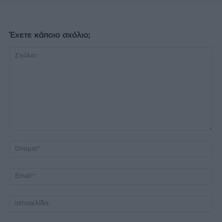
Έχετε κάποιο σχόλιο;
Σχόλιο:
Όν
Ema
Ισ