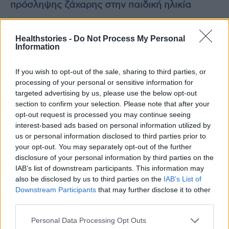
πρόσληψης ζάχαρης στην παιδική ηλικία
7 τροφές που αυξάνουν το ουρικό οξύ
Healthstories -
Do Not Process My Personal
Information
If you wish to opt-out of the sale, sharing to third parties, or
processing of your personal or sensitive information for
targeted advertising by us, please use the below opt-out
section to confirm your selection. Please note that after your
opt-out request is processed you may continue seeing
interest-based ads based on personal information utilized by
us or personal information disclosed to third parties prior to
your opt-out. You may separately opt-out of the further
disclosure of your personal information by third parties on the
IAB’s list of downstream participants. This information may
also be disclosed by us to third parties on the
IAB’s List of
Downstream Participants
that may further disclose it to other
TAGS
δυσπεψία
τροφές που πρέπει να αποφεύγονται
third parties.
Personal Data Processing Opt Outs