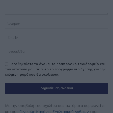
Σχόλιο:
Όν
Ema
Ισ
αποθηκεύστε το όνομα, το ηλεκτρονικό ταχυδρομείο και
τον ιστότοπό μου σε αυτό το πρόγραμμα περιήγησης για την
επόμενη φορά που θα σχολιάσω.
Με την υποβολή του σχολίου σας αυτόματα συμφωνείτε
με τους
Γενικούς Κανόνες Σχολιασμού Άρθρων
τους