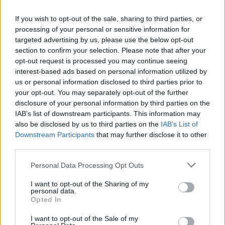
κληρονομούνται). Ορισμένες, συνήθειες που
θεωρούνται ζωτικής σημασίας για την
If you wish to opt-out of the sale, sharing to third parties, or
διατροφική αγωγή παιδιών και εφήβων είναι η
processing of your personal or sensitive information for
targeted advertising by us, please use the below opt-out
άσκηση σε καθημερινή βάση (για τα παιδιά
section to confirm your selection. Please note that after your
τουλάχιστον 60’ ελεύθερο ή οργανωμένο
opt-out request is processed you may continue seeing
παιχνίδι), η αποφυγή κάθε είδους οθόνης (που
interest-based ads based on personal information utilized by
επηρεάζει τον ψυχισμό, άρα και την όρεξη), η
us or personal information disclosed to third parties prior to
your opt-out. You may separately opt-out of the further
ανάδειξη υγιών προτύπων από τα μέσα
disclosure of your personal information by third parties on the
κοινωνικής δικτύωσης (παχυσαρκία VS
IAB’s list of downstream participants. This information may
ανορεξία) καθώς και η κλασσική ελληνική
also be disclosed by us to third parties on the
IAB’s List of
Downstream Participants
that may further disclose it to other
συνήθεια να καθόμαστε στο οικογενειακό
third parties.
τραπέζι για τα κύρια γεύματα της ημέρας.
Ακόμη, χρειάζεται να τονιστεί ότι τα παιδιά
Personal Data Processing Opt Outs
μιμούνται συμπεριφορές και σπανιότερα
I want to opt-out of the Sharing of my
υπακούουν σε νουθεσίες γονέων, οπότε
personal data.
Opted In
πρέπει να γίνεστε εσείς οι ίδιοι το παράδειγμα
μέσα στην οικογένεια!
I want to opt-out of the Sale of my