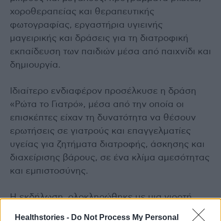
χοροθεραπείας και θεραπευτικής
φωτογραφίας, εργαστήρια υγιεινής
μαγειρικής και δράσεις για τη διατροφική
εκπαίδευση των παιδιών μέσα από παιχνίδι και
δημιουργία.
Ιδιαίτερο ενδιαφέρον προσέλκυσε η δράση
«Ρώτα το Γιατρό», μέσα από την οποία οι
επισκέπτες είχαν τη δυνατότητα να θέσουν
ερωτήσεις σε γιατρούς και επαγγελματίες
υγείας για ζητήματα διατροφής, άσκησης και
διαχείρισης βάρους, σε ένα κλίμα αμεσότητας
και εμπιστοσύνης.
Η εκδήλωση, ολοκληρώθηκε με μια γιορτή
χορού, αποδεικνύοντας ότι η κίνηση είναι
Healthstories -
Do Not Process My Personal