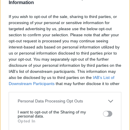
χαρά και τρόπος ζωής, με τη συμμετοχή του
Information
Λυκείου Ελληνίδων και των Fabian Ballejos &
If you wish to opt-out of the sale, sharing to third parties, or
Ζανέτας Λεωνίδη.
processing of your personal or sensitive information for
targeted advertising by us, please use the below opt-out
Μαζί για την πρόληψη και τη συλλογική
section to confirm your selection. Please note that after your
opt-out request is processed you may continue seeing
δράση
interest-based ads based on personal information utilized by
us or personal information disclosed to third parties prior to
Η
Συμμαχία για την Καταπολέμηση της
your opt-out. You may separately opt-out of the further
Παχυσαρκίας
ευχαρίστησε θερμά όλους τους
disclosure of your personal information by third parties on the
συντελεστές και τους υποστηρικτές της
IAB’s list of downstream participants. This information may
δράσης — MINDVIEW Strategy & Research,
also be disclosed by us to third parties on the
IAB’s List of
Downstream Participants
that may further disclose it to other
Novo Nordisk, Pharmaserve Lilly, Ελληνικά
third parties.
Έλαια Α.Ε., Power Health, Γιώτης, Φάρμα
Κουκάκη και Φρεσκούλης — για τη συμβολή
Personal Data Processing Opt Outs
τους στην επιτυχία της έκθεσης.
I want to opt-out of the Sharing of my
personal data.
Opted In
Το όραμα της Συμμαχίας για την