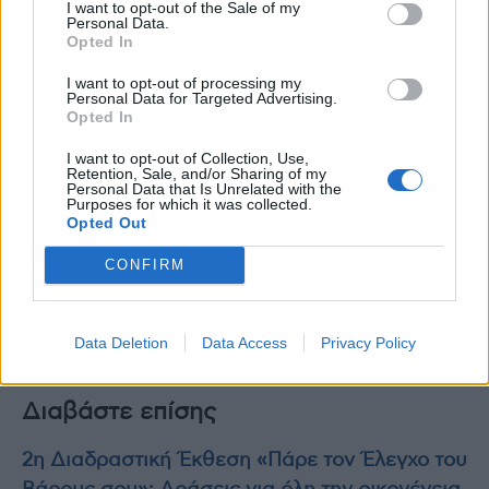
I want to opt-out of the Sale of my
καταπολέμηση της παχυσαρκίας
Personal Data.
Opted In
Η Action4Obesity παραμένει προσηλωμένη
I want to opt-out of processing my
στο όραμά της να προάγει την ευζωία ως
Personal Data for Targeted Advertising.
στάση ζωής μέσα από ενημέρωση,
Opted In
συνεργασία και δράσεις που ενδυναμώνουν
I want to opt-out of Collection, Use,
πολίτες και κοινότητες. Με πίστη στη
Retention, Sale, and/or Sharing of my
Personal Data that Is Unrelated with the
συλλογική δράση και τη διεπιστημονική
Purposes for which it was collected.
Opted Out
συνεργασία, συνεχίζει να ενώνει φορείς,
ειδικούς και κοινωνικούς εταίρους για να
CONFIRM
αντιμετωπίσει την «πανδημία» της
παχυσαρκίας με γνώση, ευαισθησία και
Data Deletion
Data Access
Privacy Policy
θετικό πνεύμα.
Διαβάστε επίσης
2η Διαδραστική Έκθεση «Πάρε τον Έλεγχο του