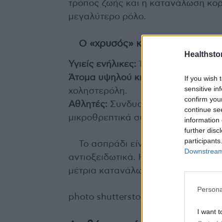
τρόπος ζωής και η κατανάλωση κο
μεγαλύτερο ρόλο.
Ο «χρυσός» κανόνας: ισορροπί
Healthstor
Υγιείς ενήλικες:
Ένα ολόκληρο αυγό
Άτομα υψηλού κινδύνου:
Περισσότε
If you wish 
sensitive in
χοληστερόλη.
confirm you
Αθλητές:
Συνδυασμός ολόκληρων αυ
continue se
μικροθρεπτικά συστατικά.
information 
further disc
participants
Το ασπράδι είναι «καθαρή» πρωτε
Downstream 
αντιοξειδωτικά. Η καλύτερη επιλογή
μέτρια κατανάλωση, σημειώνει ο Mo
Persona
photo shutterstock
I want t