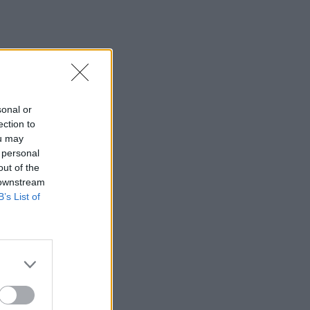
sonal or
ection to
ou may
 personal
out of the
 downstream
B’s List of