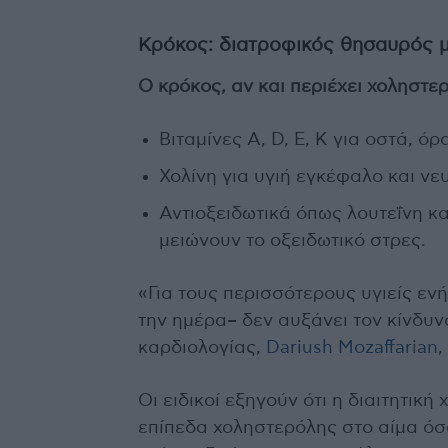
Κρόκος: διατροφικός θησαυρός μ
Ο κρόκος, αν και περιέχει χοληστε
Βιταμίνες A, D, E, K για οστά, ό
Χολίνη για υγιή εγκέφαλο και ν
Αντιοξειδωτικά όπως λουτεΐνη κ
μειώνουν το οξειδωτικό στρες.
«Για τους περισσότερους υγιείς ε
την ημέρα– δεν αυξάνει τον κίνδυ
καρδιολογίας,
Dariush Mozaffarian
,
Οι ειδικοί εξηγούν ότι η διαιτητικ
επίπεδα χοληστερόλης στο αίμα όσ