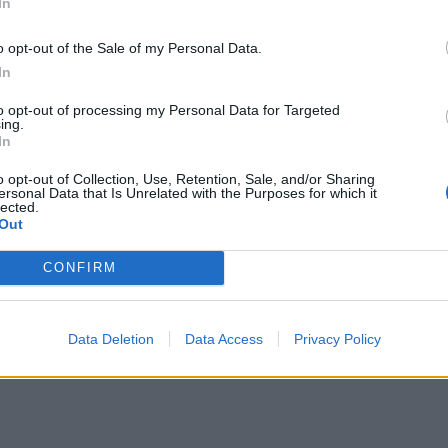
In
o opt-out of the Sale of my Personal Data.
νεύουν περισσότερο από τους υπέρβαρους
In
χυρά οφέλη και κρυμμένους κινδύνους
to opt-out of processing my Personal Data for Targeted
ing.
In
o opt-out of Collection, Use, Retention, Sale, and/or Sharing
ersonal Data that Is Unrelated with the Purposes for which it
lected.
Out
CONFIRM
Data Deletion
Data Access
Privacy Policy