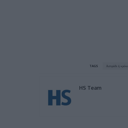
TAGS
Ασπράδι ή κρόκ
HS Team