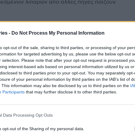
ρεσμένων λιπαρών από άλλες πηγές παίζουν
α
ies -
Do Not Process My Personal Information
 την ημέρα είναι γενικά ασφαλές.
ρα ασπράδια μειώνουν τη διαιτητική
to opt-out of the sale, sharing to third parties, or processing of your per
formation for targeted advertising by us, please use the below opt-out s
r selection. Please note that after your opt-out request is processed y
γών και ασπραδιών για πρωτεΐνη και
eing interest-based ads based on personal information utilized by us or
disclosed to third parties prior to your opt-out. You may separately opt-
losure of your personal information by third parties on the IAB’s list of
. This information may also be disclosed by us to third parties on the
IA
ΐνη, ενώ ο κρόκος παρέχει βιταμίνες, χολίνη και
Participants
that may further disclose it to other third parties.
 για την καρδιά δεν είναι η ισορροπία και η
zaffarian.
l Data Processing Opt Outs
o opt-out of the Sharing of my personal data.