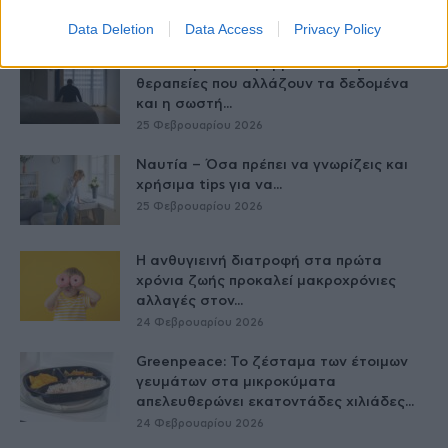
26 Φεβρουαρίου 2026
Data Deletion
Data Access
Privacy Policy
Παχυσαρκία: Οι φαρμακευτικές
θεραπείες που αλλάζουν τα δεδομένα
και η σωστή...
25 Φεβρουαρίου 2026
Ναυτία – Όσα πρέπει να γνωρίζεις και
χρήσιμα tips για να...
25 Φεβρουαρίου 2026
Η ανθυγιεινή διατροφή στα πρώτα
χρόνια ζωής προκαλεί μακροχρόνιες
αλλαγές στον...
24 Φεβρουαρίου 2026
Greenpeace: Το ζέσταμα των έτοιμων
γευμάτων στα μικροκύματα
απελευθερώνει εκατοντάδες χιλιάδες...
24 Φεβρουαρίου 2026