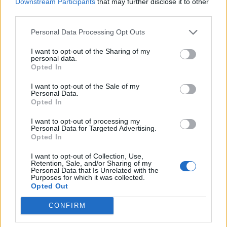
Downstream Participants
that may further disclose it to other
third parties.
Personal Data Processing Opt Outs
Δείτε Ακόμη
I want to opt-out of the Sharing of my
personal data.
Μεταπροπονητική πείνα: Ο λόγος που
Opted In
θέλεις να καταβροχθίσεις τα πάντα
μετά...
I want to opt-out of the Sale of my
Personal Data.
27 Φεβρουαρίου 2026
Opted In
Γαστρικός Δακτύλιος: Γιατί πρέπει να
I want to opt-out of processing my
αφαιρείται; 8 ερωτήσεις και απαντήσεις
Personal Data for Targeted Advertising.
27 Φεβρουαρίου 2026
Opted In
I want to opt-out of Collection, Use,
Η παρηγοριά στο φαγητό δεν είναι
Retention, Sale, and/or Sharing of my
Personal Data that Is Unrelated with the
έλλειψη πειθαρχίας – Λειτουργεί ως...
Purposes for which it was collected.
27 Φεβρουαρίου 2026
Opted Out
CONFIRM
Κατάθλιψη και αγχώδεις διαταραχές:
Ποια διατροφή μπορεί να βοηθήσει;