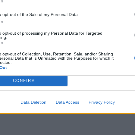
In
θυμηθείτε πως η έκφραση δεν είναι τυχαία. Όντως
τωση. Γι αυτό την επόμενη μέρα, φροντίστε να
o opt-out of the Sale of my Personal Data.
αι αποφύγετε τον ήλιο, τη ζέστη και την έντονη
In
ατώσουν επιπλέον.
to opt-out of processing my Personal Data for Targeted
ing.
In
o opt-out of Collection, Use, Retention, Sale, and/or Sharing
ersonal Data that Is Unrelated with the Purposes for which it
lected.
Out
CONFIRM
 Κυριάκος Ρέππας
κλινικός διαιτολόγος –
τροφολόγος
Data Deletion
Data Access
Privacy Policy