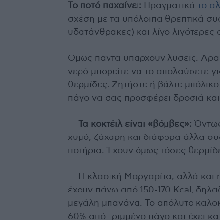
Το ποτό παχαίνει:
Πραγματικά
το α
σχέση με τα υπόλοιπα θρεπτικά συσ
υδατάνθρακες) και λίγο λιγότερες α
Όμως πάντα υπάρχουν λύσεις. Αραι
νερό μπορείτε να το απολαύσετε γ
θερμίδες. Ζητήστε ή βάλτε μπόλικο 
πάγο να σας προσφέρει δροσιά και 
Τα κοκτέιλ είναι «βόμβες»:
Όντως 
χυμό, ζάχαρη και διάφορα άλλα συ
ποτήρια. Έχουν όμως τόσες θερμίδε
Η κλασική Μαργαρίτα, αλλά και η 
έχουν πάνω από 150-170 Kcal, δηλα
μεγάλη μπανάνα. Το απόλυτο καλοκα
60% από τριμμένο πάγο και έχει κα