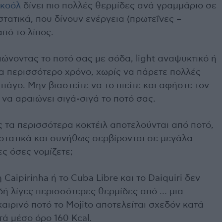
λκοόλ
δίνει πιο πολλές θερμίδες ανά γραμμάριο σε
τατικά, που δίνουν ενέργεια (πρωτεΐνες –
πό το λίπος.
ώνοντας το ποτό σας με σόδα, light αναψυκτικό ή
ια περισσότερο χρόνο, χωρίς να πάρετε πολλές
πάγο. Μην βιαστείτε να το πιείτε και αφήστε τον
να αραιώνει σιγά-σιγά το ποτό σας.
τα περισσότερα κοκτέιλ αποτελούνται από ποτό,
στατικά και συνήθως σερβίρονται σε μεγάλα
ς όσες νομίζετε;
Caipirinha ή το Cuba Libre και το Daiquiri δεν
δή λίγες περισσότερες θερμίδες από … μια
ιρινό ποτό το Mojito αποτελείται σχεδόν κατά
τά μέσο όρο 160 Kcal.