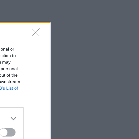
sonal or
ection to
ou may
 personal
out of the
 downstream
B’s List of