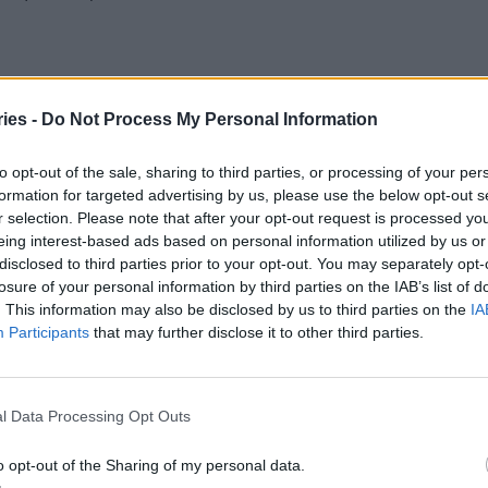
θυνη κατανάλωση. Η ήπια χρήση του έχει
ies -
Do Not Process My Personal Information
ατα για την υγεία. Η ήπια κατανάλωση όμως
σότερα.
to opt-out of the sale, sharing to third parties, or processing of your per
formation for targeted advertising by us, please use the below opt-out s
τους εαυτούς μας, γιατί μάλλον θα χάσουμε.
r selection. Please note that after your opt-out request is processed y
eing interest-based ads based on personal information utilized by us or
ώνουμε, γιατί είναι βέβαιο πως έχουμε
disclosed to third parties prior to your opt-out. You may separately opt-
μεις μας από όσο πρέπει. Μέτρο και
losure of your personal information by third parties on the IAB’s list of
. This information may also be disclosed by us to third parties on the
IA
Participants
that may further disclose it to other third parties.
αλή παρέα και καλή μουσική εύκολα μπορούν να
ως σημαίνει χορός, κουβέντα, γέλιο και διάθεση,
l Data Processing Opt Outs
Κανείς δεν περνά καλά όταν ξεφεύγει.
o opt-out of the Sharing of my personal data.
ι το αλκοόλ δεν συγχωρεί. Αν παρά ταύτα δεν το