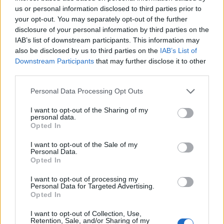
us or personal information disclosed to third parties prior to
Πασχαλινό τραπέζι: Τι μπορεί να πυροδοτήσει
your opt-out. You may separately opt-out of the further
disclosure of your personal information by third parties on the
έκζεμα &#8211; Τα φιλικά για το ατοπικό δέρμα
IAB’s list of downstream participants. This information may
εδέσματα
also be disclosed by us to third parties on the
IAB’s List of
Downstream Participants
that may further disclose it to other
third parties.
ΕΟΔΥ: Διατροφικός οδηγός για το πασχαλινό
τραπέζι
Personal Data Processing Opt Outs
I want to opt-out of the Sharing of my
personal data.
Opted In
I want to opt-out of the Sale of my
Personal Data.
Opted In
TAGS
Νηστίσιμα και υγιεινά σνακ για όλες τις ώρες της ημέρας
I want to opt-out of processing my
Personal Data for Targeted Advertising.
Opted In
I want to opt-out of Collection, Use,
Retention, Sale, and/or Sharing of my