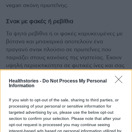
vegan σκόνη πρωτεΐνης.
Σνακ με φακές ή ρεβίθια
Τα ψητά ρεβίθια ή οι φακές καρυκευμένες με
βότανα και μπαχαρικά αποτελούν ένα
τραγανό σνακ πλούσιο σε πρωτεΐνες που
ταιριάζει στους κανόνες της νηστείας. Έχουν
υψηλή περιεκτικότητα σε φυτικές ίνες και σας
κρατούν χορτάτους για περισσότερο.
Healthstories -
Do Not Process My Personal
Μπορείτε να δοκιμάσετε σνακ πρωτεΐνης με
Information
αλεύρι φακής & γεύση με άνηθο &
σχοινόπρασο.
If you wish to opt-out of the sale, sharing to third parties, or
processing of your personal or sensitive information for
targeted advertising by us, please use the below opt-out
Photo Shutterstock
section to confirm your selection. Please note that after your
opt-out request is processed you may continue seeing
Διαβάστε επίσης
interest-based ads based on personal information utilized by