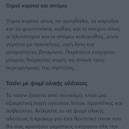
Ξηροί καρποί και σπόροι
Ξηροί καρποί όπως τα αμύγδαλα, τα καρύδια
και τα φουντούκια, καθώς και οι σπόροι όπως
οι ηλιόσποροι και οι σπόροι κολοκύθας, είναι
γεμάτοι με πρωτεΐνες, υγιή λίπη και
απαραίτητες βιταμίνες. Παρέχουν ενέργεια
μακράς διαρκείας χωρίς να σπάνε τους
περιορισμούς της νηστείας.
Ταχίνι με ψωμί ολικής αλέσεως
Το ταχίνι (πάστα από σουσάμι), είναι μια
εξαιρετική πηγή υγιεινών λιπών, πρωτεΐνης και
ασβεστίου. Απλώστε το σε ψωμί ολικής
αλέσεως ή κράκερ για ένα θρεπτικό σνακ που
θα σας κρατήσει γεμάτους ενέργεια όλη την