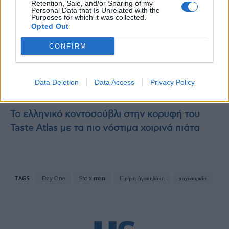
Retention, Sale, and/or Sharing of my
Personal Data that Is Unrelated with the
Purposes for which it was collected.
Opted Out
Διαβάστε επίσης
CONFIRM
Όσα νιώθουν και βιώνουν οι κάτοικοι της
Σαντορίνης: Ο κίνδυνος του μετατραυματικού
Data Deletion
Data Access
Privacy Policy
στρες
Το ελληνικό κοντοσούβλι στην κορυφή του
Taste Atlas με τα πιο νόστιμα χοιρινά πιάτα
TAGS
Day One
Stoiximan
Ειρήνη Αγαπηδάκη
παχυσαρκία