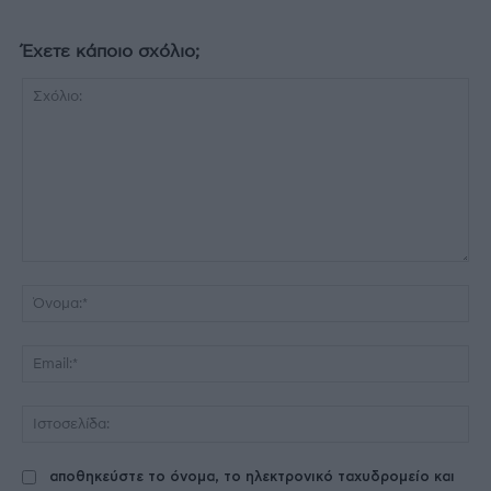
Έχετε κάποιο σχόλιο;
Σχόλιο:
Όν
Ema
Ισ
αποθηκεύστε το όνομα, το ηλεκτρονικό ταχυδρομείο και