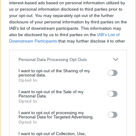
interest-based ads based on personal information utilized by
One ξεκίνησε με στόχο την εξάλειψη της
us or personal information disclosed to third parties prior to
παχυσαρκίας στη χώρα μας, προσφέροντας
your opt-out. You may separately opt-out of the further
ορθή ενημέρωση και ολοκληρωμένη
disclosure of your personal information by third parties on the
εκπαίδευση για την πρόληψη και αντιμετώπιση
IAB’s list of downstream participants. This information may
also be disclosed by us to third parties on the
IAB’s List of
της αυξημένης σωματικής μάζας. «Στη
Downstream Participants
that may further disclose it to other
Stoiximan, δεσμευόμαστε να προωθήσουμε
third parties.
την υγεία και την ευημερία, ενθαρρύνοντας
Personal Data Processing Opt Outs
μικρούς και μεγάλους να υιοθετήσουν
υγιεινές συνήθειες ζωής. Μέσα από τις
I want to opt-out of the Sharing of my
personal data.
πρωτοβουλίες του Day One, θα προσφέρουμε
Opted In
5.000 γεύματα, ενώ οι εργαζόμενοί μας
I want to opt-out of the Sale of my
συμμετέχουν ενεργά στα webinars
Personal Data.
Opted In
ενημέρωσης. Καλούμε όλη την κοινωνία να
γίνει μέρος αυτής της προσπάθειας και να
I want to opt-out of processing my
Personal Data for Targeted Advertising.
επωφεληθεί από τις δράσεις του
Opted In
προγράμματος» ανέφερε χαρακτηριστικά.
I want to opt-out of Collection, Use,