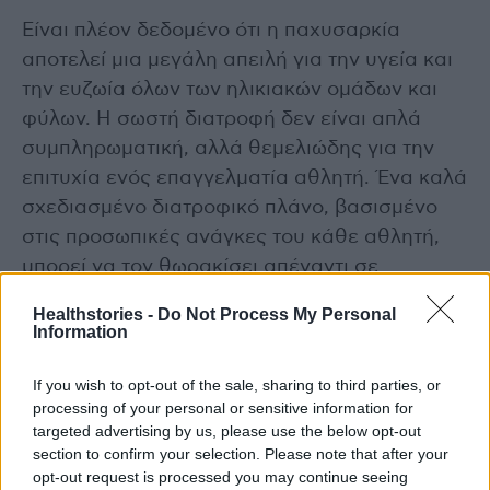
Είναι πλέον δεδομένο ότι η παχυσαρκία
αποτελεί μια μεγάλη απειλή για την υγεία και
την ευζωία όλων των ηλικιακών ομάδων και
φύλων. Η σωστή διατροφή δεν είναι απλά
συμπληρωματική, αλλά θεμελιώδης για την
επιτυχία ενός επαγγελματία αθλητή. Ένα καλά
σχεδιασμένο διατροφικό πλάνο, βασισμένο
στις προσωπικές ανάγκες του κάθε αθλητή,
μπορεί να τον θωρακίσει απέναντι σε
τραυματισμούς, να ενισχύσει την αντοχή του
Healthstories -
Do Not Process My Personal
και να μεγιστοποιήσει την απόδοσή του,
Information
βοηθώντας τον να κατακτήσει τους στόχους
του εντός και εκτός γηπέδου.»
If you wish to opt-out of the sale, sharing to third parties, or
processing of your personal or sensitive information for
targeted advertising by us, please use the below opt-out
Ο Managing Director της Stoiximan, κ.
Νίκος
section to confirm your selection. Please note that after your
Φλίγκος
, υπογράμμισε ότι το πρόγραμμα Day
opt-out request is processed you may continue seeing