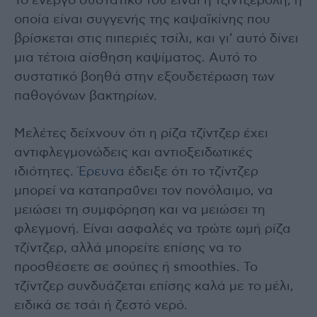
Το ενεργό συστατικό του είναι η τζιντζερόλη, η
οποία είναι συγγενής της καψαϊκίνης που
βρίσκεται στις πιπεριές τσίλι, και γι’ αυτό δίνει
μια τέτοια αίσθηση καψίματος. Αυτό το
συστατικό βοηθά στην εξουδετέρωση των
παθογόνων βακτηρίων.
Μελέτες δείχνουν ότι η ρίζα τζίντζερ έχει
αντιφλεγμονώδεις και αντιοξειδωτικές
ιδιότητες.
Έρευνα
έδειξε ότι το τζίντζερ
μπορεί να καταπραΰνει τον πονόλαιμο, να
μειώσει τη συμφόρηση και να μειώσει τη
φλεγμονή. Είναι ασφαλές να τρώτε ωμή ρίζα
τζίντζερ, αλλά μπορείτε επίσης να το
προσθέσετε σε σούπες ή smoothies. Το
τζίντζερ συνδυάζεται επίσης καλά με το μέλι,
ειδικά σε τσάι ή ζεστό νερό.