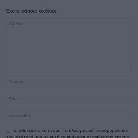
Έχετε κάποιο σχόλιο;
Σχόλιο:
Όν
Ema
Ισ
αποθηκεύστε το όνομα, το ηλεκτρονικό ταχυδρομείο και
τον ιστότοπό μου σε αυτό το πρόγραμμα περιήγησης για την