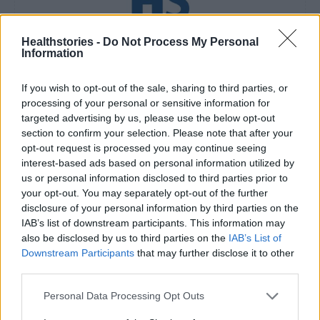
Healthstories -
Do Not Process My Personal
healthstories
Information
If you wish to opt-out of the sale, sharing to third parties, or
processing of your personal or sensitive information for
targeted advertising by us, please use the below opt-out
section to confirm your selection. Please note that after your
opt-out request is processed you may continue seeing
interest-based ads based on personal information utilized by
us or personal information disclosed to third parties prior to
your opt-out. You may separately opt-out of the further
disclosure of your personal information by third parties on the
IAB’s list of downstream participants. This information may
Δείτε Ακόμη
also be disclosed by us to third parties on the
IAB’s List of
Downstream Participants
that may further disclose it to other
third parties.
Μεταπροπονητική πείνα: Ο λόγος που
θέλεις να καταβροχθίσεις τα πάντα
Personal Data Processing Opt Outs
μετά...
27 Φεβρουαρίου 2026