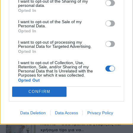
I want to opt-out of the Sharing of my
personal data.
Γαστρικός Δακτύλιος: Γιατί πρέπει να
Opted In
αφαιρείται; 8 ερωτήσεις και απαντήσεις
I want to opt-out of the Sale of my
27 Φεβρουαρίου 2026
Personal Data.
Opted In
Η παρηγοριά στο φαγητό δεν είναι
I want to opt-out of processing my
έλλειψη πειθαρχίας – Λειτουργεί ως...
Personal Data for Targeted Advertising.
27 Φεβρουαρίου 2026
Opted In
I want to opt-out of Collection, Use,
Κατάθλιψη και αγχώδεις διαταραχές:
Retention, Sale, and/or Sharing of my
Personal Data that Is Unrelated with the
Ποια διατροφή μπορεί να βοηθήσει;
Purposes for which it was collected.
26 Φεβρουαρίου 2026
Opted Out
CONFIRM
Παχυσαρκία: Οι φαρμακευτικές
θεραπείες που αλλάζουν τα δεδομένα
και η σωστή...
Data Deletion
Data Access
Privacy Policy
25 Φεβρουαρίου 2026
Ναυτία – Όσα πρέπει να γνωρίζεις και
χρήσιμα tips για να...