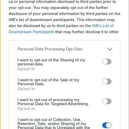
us or personal information disclosed to third parties prior to
your opt-out. You may separately opt-out of the further
Διαβάστε επίσης
disclosure of your personal information by third parties on the
IAB’s list of downstream participants. This information may
also be disclosed by us to third parties on the
IAB’s List of
Τροφές για να παραμείνετε υγιείς και δυνατοί
Downstream Participants
that may further disclose it to other
τον χειμώνα
third parties.
Personal Data Processing Opt Outs
Λουίζα: Το βότανο που βοηθά στην αύξηση
του μεταβολισμού και στη ρύθμιση της όρεξης
I want to opt-out of the Sharing of my
personal data.
Opted In
I want to opt-out of the Sale of my
Personal Data.
TAGS
επεξεργασμένα τρόφιμα
μπέργκερ
παθήσεις
χοτ ντογκ
Opted In
I want to opt-out of processing my
Personal Data for Targeted Advertising.
Opted In
I want to opt-out of Collection, Use,
Retention, Sale, and/or Sharing of my
Personal Data that Is Unrelated with the