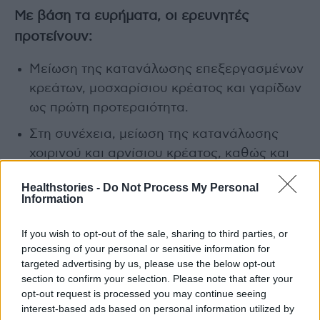
Με βάση τα ευρήματα, οι ερευνητές
προτείνουν:
Μείωση της κατανάλωσης επεξεργασμένων
κρεάτων, μοσχαρίσιου κρέατος και γαρίδων
ως πρώτη προτεραιότητα.
Στη συνέχεια, μείωση της κατανάλωσης
χοιρινού και αρνίσιου κρέατος, καθώς και
λαχανικών που καλλιεργούνται σε
Healthstories -
Do Not Process My Personal
θερμοκήπια και έχουν μεγάλο
Information
περιβαλλοντικό αποτύπωμα.
If you wish to opt-out of the sale, sharing to third parties, or
Αύξηση της κατανάλωσης φρούτων και
processing of your personal or sensitive information for
λαχανικών, οσπρίων, ξηρών καρπών και
targeted advertising by us, please use the below opt-out
θαλασσινών.
section to confirm your selection. Please note that after your
opt-out request is processed you may continue seeing
interest-based ads based on personal information utilized by
Photo Shutterstock