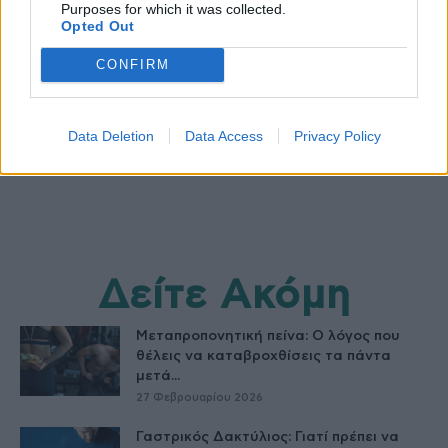
Purposes for which it was collected.
Opted Out
HS Team
CONFIRM
Data Deletion
Data Access
Privacy Policy
Δείτε Ακόμη
Μεταπροπονητική πείνα: Ο λόγος που
θέλεις να καταβροχθίσεις τα πάντα
μετά...
27 Φεβρουαρίου 2026
Γαστρικός Δακτύλιος: Γιατί πρέπει να