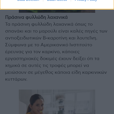
Πράσινα φυλλώδη λαχανικά
Τα πράσινη φυλλώδη λαχανικά όπως το
σπανάκι και το μαρούλι είναι καλές πηγές των
αντιοξειδωτικών Β-καροτίνη και λουτεΐνη.
Σύμφωνα με το Αμερικανικό Ινστιτούτο
έρευνας για τον καρκίνο, κάποιες
εργαστηριακές δοκιμές έχουν δείξει ότι τα
χημικά σε αυτές τις τροφές μπορεί να
μειώσουν σε μέγεθος κάποια είδη καρκινικών
κυττάρων.