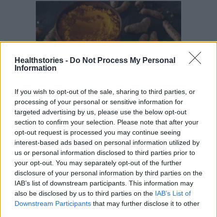
Healthstories -
Do Not Process My Personal
Information
If you wish to opt-out of the sale, sharing to third parties, or
processing of your personal or sensitive information for
Κουρκουμάς
targeted advertising by us, please use the below opt-out
Αυτό το πορτοκαλί μπαχαρικό, διάσημο στην
section to confirm your selection. Please note that after your
opt-out request is processed you may continue seeing
ινδική κουζίνα, περιέχει ένα συστατικό που
interest-based ads based on personal information utilized by
λέγεται κουρκουμίνη, που μπορεί να είναι
us or personal information disclosed to third parties prior to
χρήσιμη στη μείωση του κίνδυνου του
your opt-out. You may separately opt-out of the further
καρκίνου. Σύμφωνα με την Αμερικανική
disclosure of your personal information by third parties on the
IAB’s list of downstream participants. This information may
Αντικαρκινική Κοινότητα, η κουρκουμίνη
also be disclosed by us to third parties on the
IAB’s List of
μπορεί να μειώσει την ανάπτυξη σε κάποια
Downstream Participants
that may further disclose it to other
είδη καρκινικών κυττάρων σε εργαστηριακές
third parties.