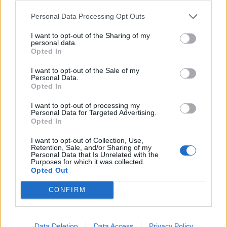
δοκιμές και να μειώσει την εξάπλωση
Personal Data Processing Opt Outs
καρκίνου ή να μικρύνει όγκους σε μελέτες που
έγιναν στο εργαστήριο.
I want to opt-out of the Sharing of my
personal data.
Opted In
Τον κουρκουμά μπορείτε να τον βρείτε εύκολα
I want to opt-out of the Sale of my
στα καταστήματα και μπορείτε να τον
Personal Data.
Opted In
χρησιμοποιήσετε σε μια ποικιλία συνταγών.
Εντάσσεται ευχάριστα σε όσπρια, ρύζι και
I want to opt-out of processing my
Personal Data for Targeted Advertising.
κρεατικά, ενώ μπορείτε ακόμα και να τον
Opted In
πιείτε μαζί με νερό ως ρόφημα.
I want to opt-out of Collection, Use,
Retention, Sale, and/or Sharing of my
Personal Data that Is Unrelated with the
Purposes for which it was collected.
Opted Out
CONFIRM
Data Deletion
Data Access
Privacy Policy