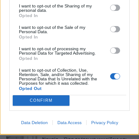
I want to opt-out of the Sharing of my
27 Φεβρουαρίου 2026
personal data.
Opted In
Γαστρικός Δακτύλιος: Γιατί πρέπει να
αφαιρείται; 8 ερωτήσεις και απαντήσεις
I want to opt-out of the Sale of my
Personal Data.
27 Φεβρουαρίου 2026
Opted In
I want to opt-out of processing my
Η παρηγοριά στο φαγητό δεν είναι
Personal Data for Targeted Advertising.
έλλειψη πειθαρχίας – Λειτουργεί ως...
Opted In
27 Φεβρουαρίου 2026
I want to opt-out of Collection, Use,
Retention, Sale, and/or Sharing of my
Κατάθλιψη και αγχώδεις διαταραχές:
Personal Data that Is Unrelated with the
Purposes for which it was collected.
Ποια διατροφή μπορεί να βοηθήσει;
Opted Out
26 Φεβρουαρίου 2026
CONFIRM
Παχυσαρκία: Οι φαρμακευτικές
θεραπείες που αλλάζουν τα δεδομένα
και η σωστή...
Data Deletion
Data Access
Privacy Policy
25 Φεβρουαρίου 2026