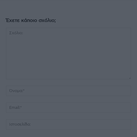
Έχετε κάποιο σχόλιο;
Σχόλιο:
Όν
Ema
Ισ