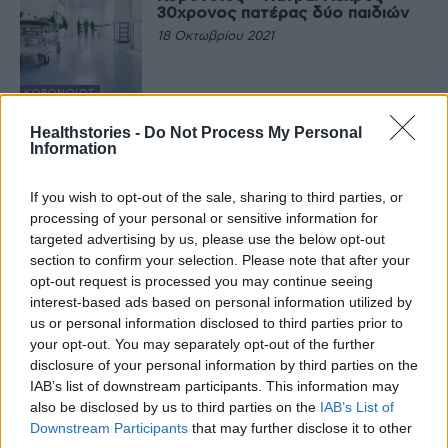
30χρονος πατέρας δύο παιδιών
18 Οκτωβρίου 2021
ΚΟΡΟΝΟΙΌΣ
Η υπερ-ανοσία έναντι του SARS-
Healthstories -
Do Not Process My Personal
CoV-2 περνά από τη νόσηση και
Information
τον εμβολιασμό
18 Οκτωβρίου 2021
If you wish to opt-out of the sale, sharing to third parties, or
processing of your personal or sensitive information for
ΕΙΔΉΣΕΙΣ
targeted advertising by us, please use the below opt-out
Τι είναι το πολλαπλούν μυέλωμα
από το οποίο πάσχει η Ντόρα
section to confirm your selection. Please note that after your
Μπακογιάννη
opt-out request is processed you may continue seeing
18 Οκτωβρίου 2021
interest-based ads based on personal information utilized by
us or personal information disclosed to third parties prior to
EΠΙΣΤΗΜΟΝΙΚΆ
your opt-out. You may separately opt-out of the further
Η Ντόρα Μπακογιάννη
disclosure of your personal information by third parties on the
ανακοίνωσε ότι έχει πολλαπλούν
IAB’s list of downstream participants. This information may
μυέλωμα: «Δεν είναι εύκολο ν’
also be disclosed by us to third parties on the
IAB’s List of
ακούς ότι έχεις καρκίνο»
Downstream Participants
that may further disclose it to other
18 Οκτωβρίου 2021