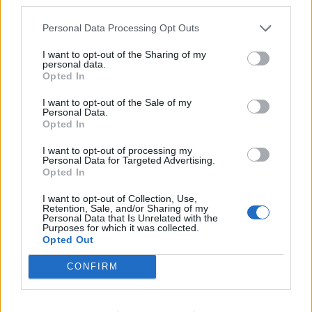
third parties.
ΙΣΤΟΡΊΕΣ ΥΓΕΊΑΣ
Personal Data Processing Opt Outs
1.187
1.188
1.189
I want to opt-out of the Sharing of my
personal data.
Opted In
I want to opt-out of the Sale of my
Τελευταία Νέα
Personal Data.
Opted In
9 πράγματα που δεν πρέπει να
λέτε σε έναν επισκέπτη
I want to opt-out of processing my
Personal Data for Targeted Advertising.
27 Φεβρουαρίου 2026
Opted In
I want to opt-out of Collection, Use,
Retention, Sale, and/or Sharing of my
Personal Data that Is Unrelated with the
Πάνω από 100 μωρά έχουν
Purposes for which it was collected.
γεννηθεί μέσω εξωσωματικής, με
Opted Out
την υποστήριξη της Be-Live
27 Φεβρουαρίου 2026
CONFIRM
Μεταπροπονητική πείνα: Ο λόγος