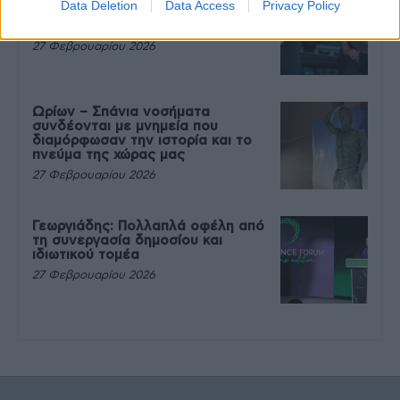
Data Deletion
Data Access
Privacy Policy
που θέλεις να καταβροχθίσεις τα
πάντα μετά την άσκηση
27 Φεβρουαρίου 2026
Ωρίων – Σπάνια νοσήματα
συνδέονται με μνημεία που
διαμόρφωσαν την ιστορία και το
πνεύμα της χώρας μας
27 Φεβρουαρίου 2026
Γεωργιάδης: Πολλαπλά οφέλη από
τη συνεργασία δημοσίου και
ιδιωτικού τομέα
27 Φεβρουαρίου 2026