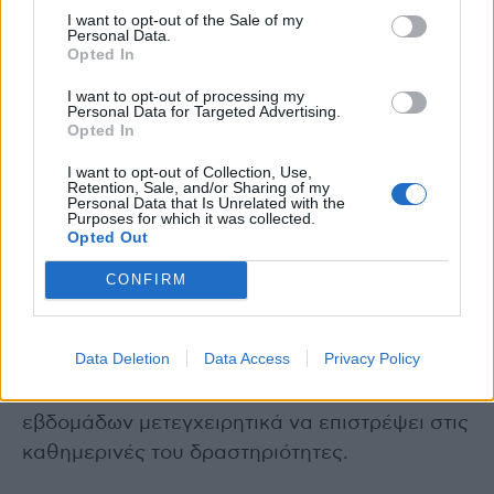
Πότε θα μπορώ να βαδίσω μετά την ολική
I want to opt-out of the Sale of my
Personal Data.
αρθροπλαστική του γόνατος;
Opted In
«Η βάδιση αρχίζει από την πρώτη
I want to opt-out of processing my
Personal Data for Targeted Advertising.
μετεγχειρητική ημέρα, αλλά μόλις ο αρχικός
Opted In
πόνος περιορισθεί, οι περισσότεροι ασθενείς
I want to opt-out of Collection, Use,
μπορούν να βαδίζουν προοδευτικά
Retention, Sale, and/or Sharing of my
Personal Data that Is Unrelated with the
μεγαλύτερη απόσταση, με βακτηρίες τις
Purposes for which it was collected.
Opted Out
οποίες αφήνουν σε περίπου έξι εβδομάδες.
Τις επόμενες 15-20 ημέρες ο ασθενής εκτελεί
CONFIRM
ασκήσεις με στόχο την ανάκτηση του εύρους
κίνησης στο χειρουργημένο γόνατο, ασκήσεις
Data Deletion
Data Access
Privacy Policy
ενδυνάμωσης, ασκήσεις ισορροπίας με
αποτέλεσμα στο επόμενο διάστημα των 5-6
εβδομάδων μετεγχειρητικά να επιστρέψει στις
καθημερινές του δραστηριότητες.