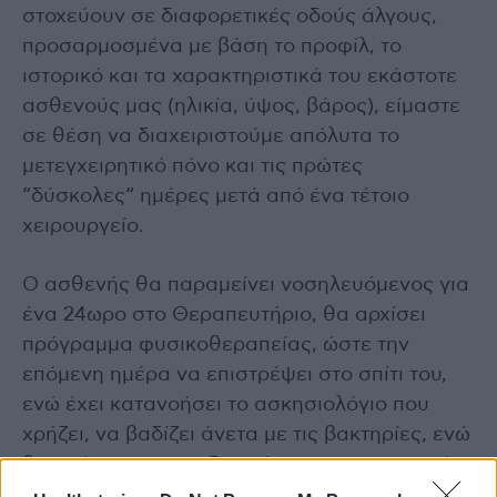
στοχεύουν σε διαφορετικές οδούς άλγους,
προσαρμοσμένα με βάση το προφίλ, το
ιστορικό και τα χαρακτηριστικά του εκάστοτε
ασθενούς μας (ηλικία, ύψος, βάρος), είμαστε
σε θέση να διαχειριστούμε απόλυτα το
μετεγχειρητικό πόνο και τις πρώτες
“δύσκολες“ ημέρες μετά από ένα τέτοιο
χειρουργείο.
Ο ασθενής θα παραμείνει νοσηλευόμενος για
ένα 24ωρο στο Θεραπευτήριο, θα αρχίσει
πρόγραμμα φυσικοθεραπείας, ώστε την
επόμενη ημέρα να επιστρέψει στο σπίτι του,
ενώ έχει κατανοήσει το ασκησιολόγιο που
χρήζει, να βαδίζει άνετα με τις βακτηρίες, ενώ
θα πρέπει να εκπαιδευτεί και σε συγκεκριμένο
πρόγραμμα αποκατάστασης, ώστε να