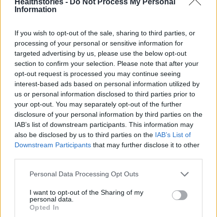
Healthstories -
Do Not Process My Personal
Information
πετύχουμε όλοι μαζί το επιθυμητό λειτουργικό
αποτέλεσμα.
If you wish to opt-out of the sale, sharing to third parties, or
processing of your personal or sensitive information for
Είναι εξαιρετικά σημαντική η άμεση
targeted advertising by us, please use the below opt-out
section to confirm your selection. Please note that after your
μετεγχειρητική μείωση του οιδήματος και η
opt-out request is processed you may continue seeing
κρυοθεραπεία που πρέπει να εφαρμόζεται σε
interest-based ads based on personal information utilized by
κάθε ασθενή έχει εκπληκτικά οφέλη. Με
us or personal information disclosed to third parties prior to
λιγότερο οίδημα στο χειρουργηθέν σκέλος, με
your opt-out. You may separately opt-out of the further
disclosure of your personal information by third parties on the
χρήση της αντιθρομβωτικής κάλτσας, με
IAB’s list of downstream participants. This information may
ανάρροπο θέση του άκρου, με συχνή
also be disclosed by us to third parties on the
IAB’s List of
κρυοθεραπεία, ο πόνος μετριάζεται, μειώνεται
Downstream Participants
that may further disclose it to other
third parties.
η πιθανότητα θρόμβωσης, η κίνηση του
γονάτου είναι εξ αρχής καλή και ανώδυνη,
Personal Data Processing Opt Outs
οπότε και η φυσικοθεραπευτική προσέγγιση
I want to opt-out of the Sharing of my
ικανοποιητικότατη» τονίζει.
personal data.
Opted In